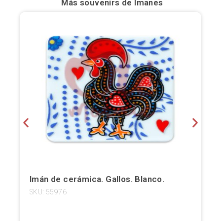
Más souvenirs de
Imanes
Bilbao
Burgos
Cádiz
Cartagena
Castellón de la Plana
Córdoba
Cuenca
Elche
Imán de cerámica. Gallos. Blanco.
SKU: 55976
Fuerteventura
Gijón