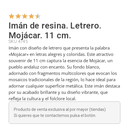
Colgadores
Imán de resina. Letrero.
Mojácar. 11 cm.
Cortadores
SKU 4745
Imán con diseño de letrero que presenta la palabra
«Mojácar» en letras alegres y coloridas. Este atractivo
Cucharillas
souvenir de 11 cm captura la esencia de Mojácar, un
pueblo andaluz con encanto. Su fondo blanco,
adornado con fragmentos multicolores que evocan los
Cucharones
mosaicos tradicionales de la región, lo hace ideal para
adornar cualquier superficie metálica. Este imán destaca
por su acabado brillante y su diseño vibrante, que
Dedales
refleja la cultura y el folclore local.
Producto de venta exclusiva al por mayor (tiendas).
Figuras
Si quieres que te contactemos pulsa el botón.