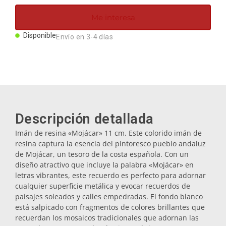
Imanes
Me interesa
Disponible
Envío en 3-4 días
Llaveros
Mugs
Platos
Descripción detallada
Imán de resina «Mojácar» 11 cm. Este colorido imán de
Posavasos
resina captura la esencia del pintoresco pueblo andaluz
de Mojácar, un tesoro de la costa española. Con un
diseño atractivo que incluye la palabra «Mojácar» en
Tapones
letras vibrantes, este recuerdo es perfecto para adornar
cualquier superficie metálica y evocar recuerdos de
paisajes soleados y calles empedradas. El fondo blanco
Aceiteras
está salpicado con fragmentos de colores brillantes que
recuerdan los mosaicos tradicionales que adornan las