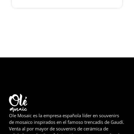
Girona
Gran Canaria
Granada
Ibiza
Jerez de la Frontera
La Palma
Lanzarote
León
Ole Mosaic es la empresa española líder en souvenirs
Logroño
de mosaico inspirados en el famoso trencadís de Gaudí.
Venta al por mayor de souvenirs de cerámica de
Lugo