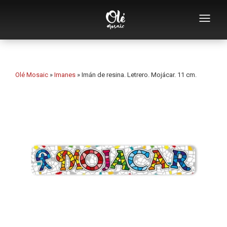
Empresa
Catálogo de souvenirs
Olé Mosaic
»
Imanes
»
Imán de resina. Letrero. Mojácar. 11 cm.
Souvenirs por categoría
Abridores
Tazas
Bols
Ceniceros