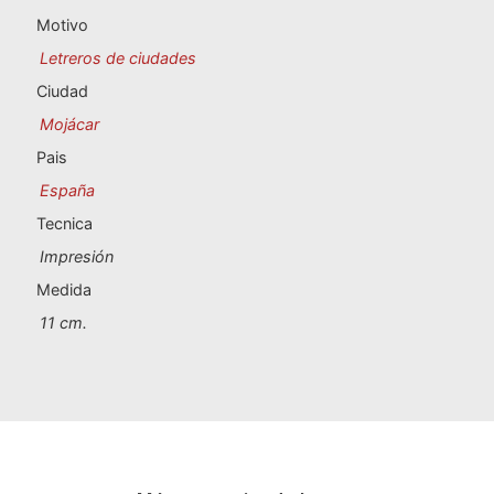
Souvenirs de Portugal
Motivo
Letreros de ciudades
Souvenirs personalizados
Ciudad
Mojácar
A Coruña
Pais
Albacete
España
Tecnica
Alicante
Impresión
Almería
Medida
11 cm.
Ávila
Badajoz
Barcelona
Benidorm