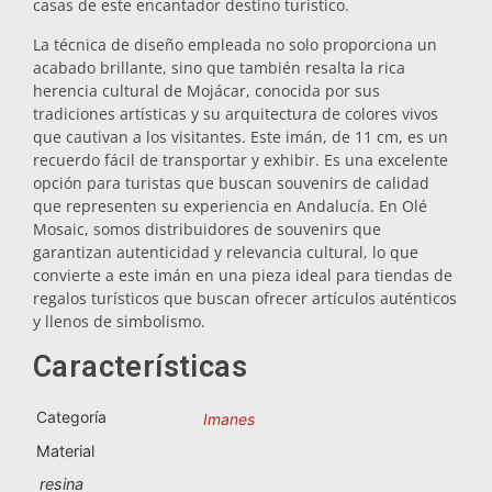
casas de este encantador destino turístico.
Salvamanteles
La técnica de diseño empleada no solo proporciona un
acabado brillante, sino que también resalta la rica
herencia cultural de Mojácar, conocida por sus
Vasos
tradiciones artísticas y su arquitectura de colores vivos
que cautivan a los visitantes. Este imán, de 11 cm, es un
recuerdo fácil de transportar y exhibir. Es una excelente
Vasos de chupito
opción para turistas que buscan souvenirs de calidad
que representen su experiencia en Andalucía. En Olé
Mosaic, somos distribuidores de souvenirs que
garantizan autenticidad y relevancia cultural, lo que
convierte a este imán en una pieza ideal para tiendas de
regalos turísticos que buscan ofrecer artículos auténticos
y llenos de simbolismo.
Características
Souvenirs por ciudad
Categoría
Imanes
Souvenirs de España
Material
resina