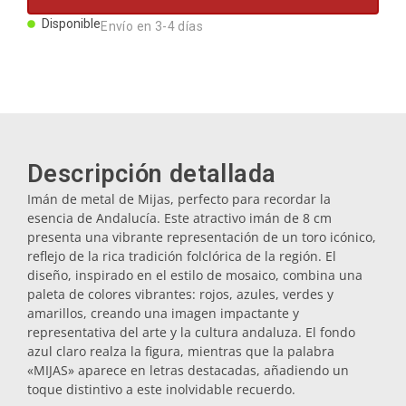
Imanes
Disponible
Envío en 3-4 días
Llaveros
Mugs
Descripción detallada
Platos
Imán de metal de Mijas, perfecto para recordar la
esencia de Andalucía. Este atractivo imán de 8 cm
presenta una vibrante representación de un toro icónico,
Posavasos
reflejo de la rica tradición folclórica de la región. El
diseño, inspirado en el estilo de mosaico, combina una
paleta de colores vibrantes: rojos, azules, verdes y
Tapones
amarillos, creando una imagen impactante y
representativa del arte y la cultura andaluza. El fondo
azul claro realza la figura, mientras que la palabra
«MIJAS» aparece en letras destacadas, añadiendo un
Aceiteras
toque distintivo a este inolvidable recuerdo.