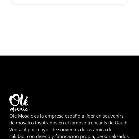
Girona
Gran Canaria
Granada
Ibiza
Jerez de la Frontera
La Palma
Lanzarote
León
Ole Mosaic es la empresa española líder en souvenirs
Logroño
de mosaico inspirados en el famoso trencadís de Gaudí.
Venta al por mayor de souvenirs de cerámica de
Lugo
calidad, con diseño y fabricación propia, personalizados