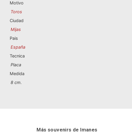
Souvenirs de Portugal
Motivo
Toros
Souvenirs personalizados
Ciudad
Mijas
A Coruña
Pais
España
Albacete
Tecnica
Alicante
Placa
Medida
Almería
8 cm.
Ávila
Badajoz
Barcelona
Benidorm
Más souvenirs de
Imanes