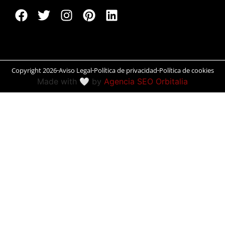
Peñíscola
Rías Baixas
Ronda
Copyright 2026
Aviso Legal
Política de privacidad
Política de cookies
Made with 🤍 by
Agencia SEO Orbitalia
Rueda
Salamanca
San Sebastián
Santander
Santiago
Segovia
Sevilla