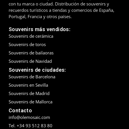
con tu marca o ciudad. Distribución de souvenirs y
recuerdos turísticos a tiendas y comercios de España,
Madrid
Portugal, Francia y otros países.
Málaga
Souvenirs más vendidos:
Souvenirs de cerámica
Mallorca
Souvenirs de toros
Marbella
Souvenirs de bailaoras
Souvenirs de Navidad
Menorca
Souvenirs de ciudades:
Mijas
Souvenirs de Barcelona
Souvenirs en Sevilla
Mojácar
Souvenirs de Madrid
Murcia
Souvenirs de Mallorca
Contacto
Oviedo
info@olemosaic.com
Tel. +34 93 512 83 80
Pamplona