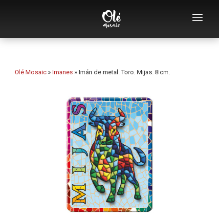
Empresa
Catálogo de souvenirs
Olé Mosaic
»
Imanes
»
Imán de metal. Toro. Mijas. 8 cm.
Souvenirs por categoría
Abridores
Tazas
Bols
Ceniceros