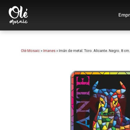
Empr
Olé Mosaic
»
Imanes
»
Imán de metal. Toro. Alicante. Negro. 8 cm.