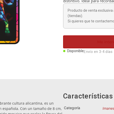
distintivo. Ideal para recorda
Producto de venta exclusiva 
(tiendas).
Si quieres que te contactemo
Me inter
Disponible
Envío en 3-4 días
Características
brante cultura alicantina, es un
Categoría
ón española. Con un tamaño de 8 cm,
Imane
orido mosaico que realza la figura del