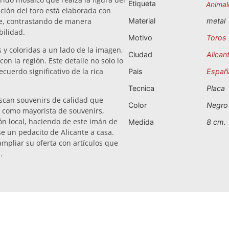
Etiqueta
Animal
ación del toro está elaborada con
nte, contrastando de manera
Material
metal
bilidad.
Motivo
Toros
 y coloridas a un lado de la imagen,
Ciudad
Alican
on la región. Este detalle no solo lo
cuerdo significativo de la rica
Pais
Españ
Tecnica
Placa
uscan souvenirs de calidad que
Color
Negro
, como mayorista de souvenirs,
ón local, haciendo de este imán de
Medida
8 cm.
e un pedacito de Alicante a casa.
ampliar su oferta con artículos que
.