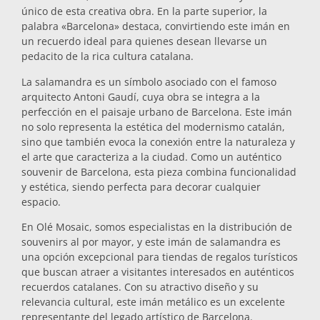
único de esta creativa obra. En la parte superior, la
Salvamanteles
palabra «Barcelona» destaca, convirtiendo este imán en
un recuerdo ideal para quienes desean llevarse un
pedacito de la rica cultura catalana.
Vasos
La salamandra es un símbolo asociado con el famoso
arquitecto Antoni Gaudí, cuya obra se integra a la
perfección en el paisaje urbano de Barcelona. Este imán
Vasos de chupito
no solo representa la estética del modernismo catalán,
sino que también evoca la conexión entre la naturaleza y
el arte que caracteriza a la ciudad. Como un auténtico
souvenir de Barcelona, esta pieza combina funcionalidad
y estética, siendo perfecta para decorar cualquier
espacio.
En Olé Mosaic, somos especialistas en la distribución de
Souvenirs por ciudad
souvenirs al por mayor, y este imán de salamandra es
una opción excepcional para tiendas de regalos turísticos
que buscan atraer a visitantes interesados en auténticos
Souvenirs de España
recuerdos catalanes. Con su atractivo diseño y su
relevancia cultural, este imán metálico es un excelente
representante del legado artístico de Barcelona.