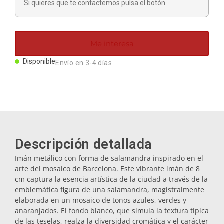
Si quieres que te contactemos pulsa el botón.
Imanes
Llaveros
Me interesa
Disponible
Envío en 3-4 días
Mugs
Platos
Posavasos
Descripción detallada
Imán metálico con forma de salamandra inspirado en el
arte del mosaico de Barcelona. Este vibrante imán de 8
Tapones
cm captura la esencia artística de la ciudad a través de la
emblemática figura de una salamandra, magistralmente
elaborada en un mosaico de tonos azules, verdes y
Aceiteras
anaranjados. El fondo blanco, que simula la textura típica
de las teselas, realza la diversidad cromática y el carácter