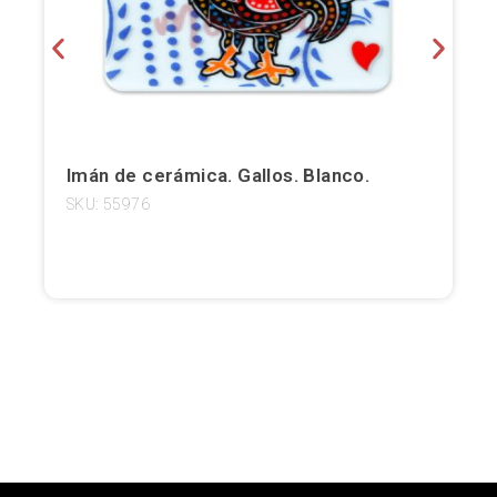
Girona
Gran Canaria
Granada
Imán de cerámica. Gallos. Blanco.
Ibiza
SKU: 55976
Jerez de la Frontera
La Palma
Lanzarote
León
Logroño
Lugo