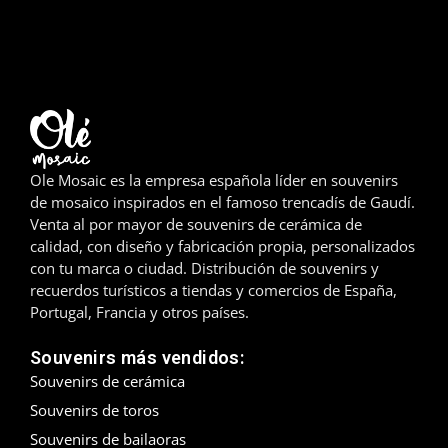
Madrid
Málaga
Mallorca
Marbella
Ole Mosaic es la empresa española líder en souvenirs
de mosaico inspirados en el famoso trencadís de Gaudí.
Menorca
Venta al por mayor de souvenirs de cerámica de
calidad, con diseño y fabricación propia, personalizados
Mijas
con tu marca o ciudad. Distribución de souvenirs y
recuerdos turísticos a tiendas y comercios de España,
Mojácar
Portugal, Francia y otros países.
Murcia
Souvenirs más vendidos:
Souvenirs de cerámica
Oviedo
Souvenirs de toros
Souvenirs de bailaoras
Pamplona