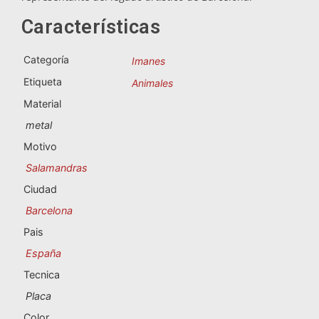
Souvenirs de Portugal
Características
Souvenirs personalizados
Categoría
Imanes
Etiqueta
Animales
A Coruña
Material
Albacete
metal
Motivo
Alicante
Salamandras
Almería
Ciudad
Barcelona
Ávila
Pais
Badajoz
España
Tecnica
Barcelona
Placa
Benidorm
Color