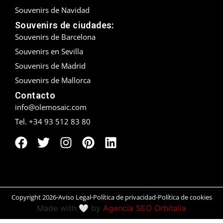
Souvenirs de Navidad
Peñíscola
Souvenirs de ciudades:
Souvenirs de Barcelona
Rías Baixas
Souvenirs en Sevilla
Ronda
Souvenirs de Madrid
Souvenirs de Mallorca
Rueda
Contacto
info@olemosaic.com
Salamanca
Tel. +34 93 512 83 80
San Sebastián
Santander
Santiago
Copyright 2026
Aviso Legal
Política de privacidad
Política de cookies
Segovia
Made with 🤍 by
Agencia SEO Orbitalia
Sevilla