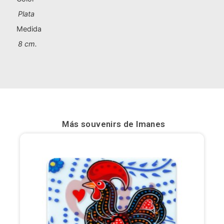
Plata
Bilbao
Medida
Burgos
8 cm.
Cádiz
Cartagena
Castellón de la Plana
Más souvenirs de
Imanes
Córdoba
Cuenca
Elche
Fuerteventura
Gijón