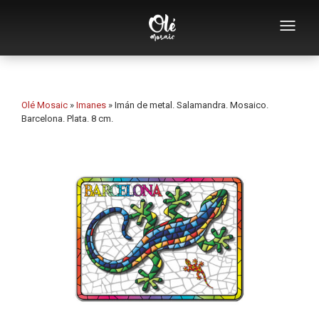
Empresa
Catálogo de souvenirs
Olé Mosaic
»
Imanes
»
Imán de metal. Salamandra. Mosaico.
Barcelona. Plata. 8 cm.
Souvenirs por categoría
Abridores
Tazas
Bols
Ceniceros