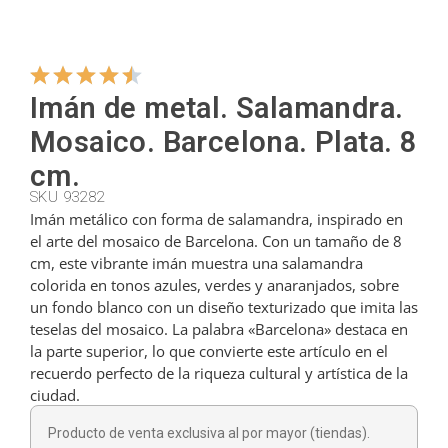
Colgadores
Imán de metal. Salamandra.
Cortadores
Mosaico. Barcelona. Plata. 8
cm.
Cucharillas
SKU 93282
Imán metálico con forma de salamandra, inspirado en
el arte del mosaico de Barcelona. Con un tamaño de 8
cm, este vibrante imán muestra una salamandra
Cucharones
colorida en tonos azules, verdes y anaranjados, sobre
un fondo blanco con un diseño texturizado que imita las
teselas del mosaico. La palabra «Barcelona» destaca en
Dedales
la parte superior, lo que convierte este artículo en el
recuerdo perfecto de la riqueza cultural y artística de la
ciudad.
Figuras
Producto de venta exclusiva al por mayor (tiendas).