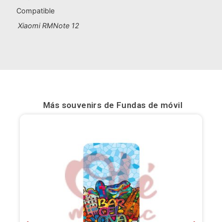
Compatible
Bilbao
Xiaomi RMNote 12
Burgos
Cádiz
Cartagena
Castellón de la Plana
Más souvenirs de
Fundas de móvil
Córdoba
Cuenca
Elche
Fuerteventura
Gijón