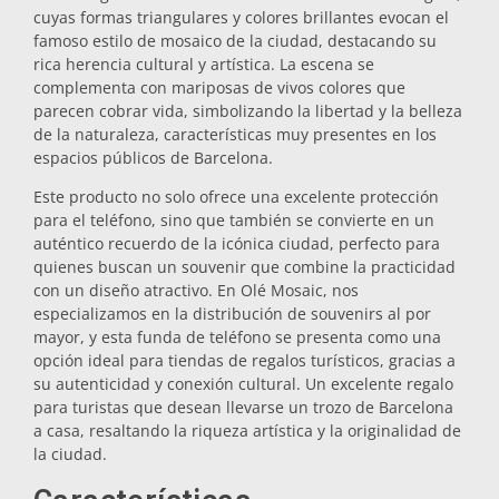
cuyas formas triangulares y colores brillantes evocan el
Salvamanteles
famoso estilo de mosaico de la ciudad, destacando su
rica herencia cultural y artística. La escena se
complementa con mariposas de vivos colores que
Vasos
parecen cobrar vida, simbolizando la libertad y la belleza
de la naturaleza, características muy presentes en los
espacios públicos de Barcelona.
Vasos de chupito
Este producto no solo ofrece una excelente protección
para el teléfono, sino que también se convierte en un
auténtico recuerdo de la icónica ciudad, perfecto para
quienes buscan un souvenir que combine la practicidad
con un diseño atractivo. En Olé Mosaic, nos
especializamos en la distribución de souvenirs al por
mayor, y esta funda de teléfono se presenta como una
opción ideal para tiendas de regalos turísticos, gracias a
Souvenirs por ciudad
su autenticidad y conexión cultural. Un excelente regalo
para turistas que desean llevarse un trozo de Barcelona
a casa, resaltando la riqueza artística y la originalidad de
Souvenirs de España
la ciudad.