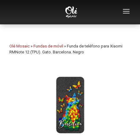
Empresa
Catálogo de souvenirs
Olé Mosaic
»
Fundas de móvil
»
Funda de teléfono para Xiaomi
RMNote 12 (TPU). Gato. Barcelona. Negro
Souvenirs por categoría
Abridores
Tazas
Bols
Ceniceros