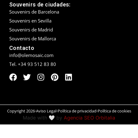
Souvenirs de ciudades:
Peñíscola
Souvenirs de Barcelona
Souvenirs en Sevilla
Rías Baixas
Souvenirs de Madrid
Souvenirs de Mallorca
Ronda
Contacto
Rueda
info@olemosaic.com
Tel. +34 93 512 83 80
Salamanca
San Sebastián
Santander
Santiago
Copyright 2026
Aviso Legal
Política de privacidad
Política de cookies
Made with 🤍 by
Agencia SEO Orbitalia
Segovia
Sevilla