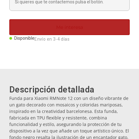
Si quieres que te contactemos pulsa el botón.
Imanes
Llaveros
Me interesa
Disponible
Envío en 3-4 días
Mugs
Platos
Posavasos
Descripción detallada
Funda para Xiaomi RMNote 12 con un diseño vibrante de
un gato decorado con mosaicos y coloridas mariposas,
Tapones
inspirado en la creatividad barcelonesa. Esta funda,
fabricada en TPU flexible y resistente, combina
funcionalidad y estilo, asegurando la protección de tu
Aceiteras
dispositivo a la vez que añade un toque artístico único. El
fondo negro resalta la ilustración de un encantador gato,