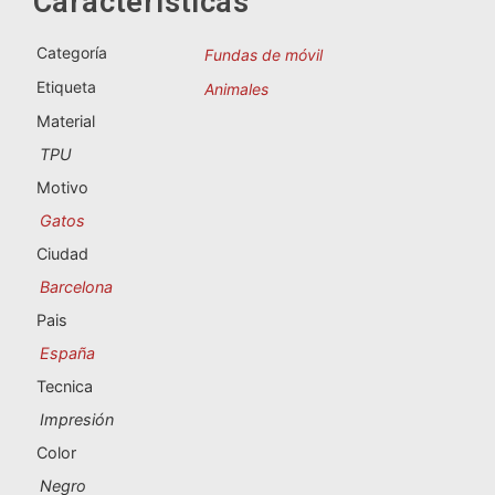
Características
Souvenirs de Portugal
Categoría
Fundas de móvil
Souvenirs personalizados
Etiqueta
Animales
Material
A Coruña
TPU
Albacete
Motivo
Gatos
Alicante
Ciudad
Almería
Barcelona
Pais
Ávila
España
Badajoz
Tecnica
Impresión
Barcelona
Color
Benidorm
Negro