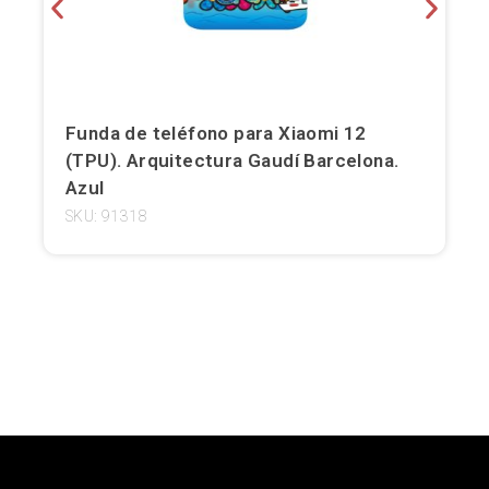
Girona
Gran Canaria
Funda de teléfono para Xiaomi 12
Granada
(TPU). Arquitectura Gaudí Barcelona.
Ibiza
Azul
SKU: 91318
Jerez de la Frontera
La Palma
Lanzarote
León
Logroño
Lugo