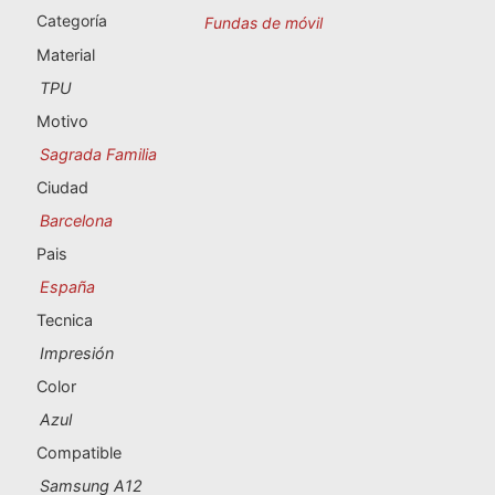
Souvenirs de Portugal
Categoría
Fundas de móvil
Material
Souvenirs personalizados
TPU
Motivo
A Coruña
Sagrada Familia
Albacete
Ciudad
Barcelona
Alicante
Pais
Almería
España
Tecnica
Ávila
Impresión
Badajoz
Color
Azul
Barcelona
Compatible
Benidorm
Samsung A12