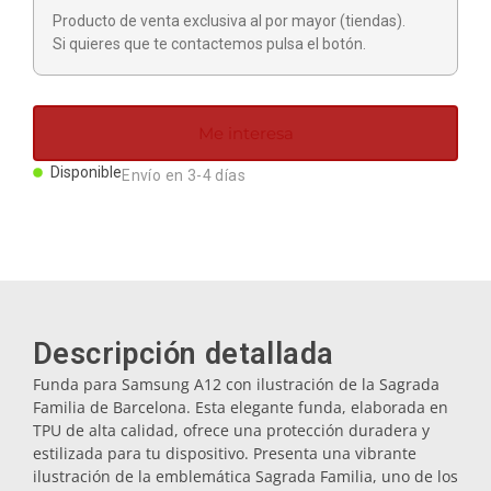
Imanes
Producto de venta exclusiva al por mayor (tiendas).
Si quieres que te contactemos pulsa el botón.
Llaveros
Me interesa
Mugs
Disponible
Envío en 3-4 días
Platos
Posavasos
Descripción detallada
Tapones
Funda para Samsung A12 con ilustración de la Sagrada
Familia de Barcelona. Esta elegante funda, elaborada en
TPU de alta calidad, ofrece una protección duradera y
Aceiteras
estilizada para tu dispositivo. Presenta una vibrante
ilustración de la emblemática Sagrada Familia, uno de los