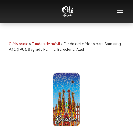
Empresa
Catálogo de souvenirs
Olé Mosaic
»
Fundas de móvil
»
Funda de teléfono para Samsung
A12 (TPU). Sagrada Familia. Barcelona. Azul
Souvenirs por categoría
Abridores
Tazas
Bols
Ceniceros