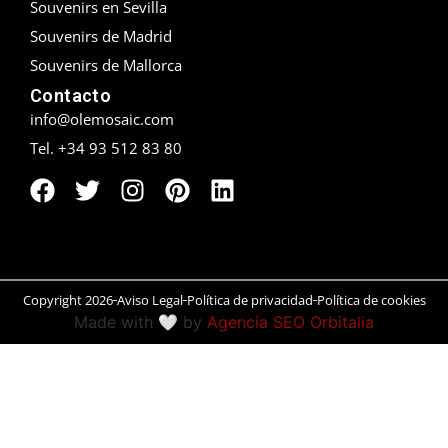
Souvenirs en Sevilla
Souvenirs de Madrid
Peñíscola
Souvenirs de Mallorca
Rías Baixas
Contacto
info@olemosaic.com
Ronda
Tel. +34 93 512 83 80
Rueda
Salamanca
San Sebastián
Copyright 2026
Aviso Legal
Política de privacidad
Política de cookies
Santander
Made with 🤍 by
Agencia SEO Orbitalia
Santiago
Segovia
Sevilla