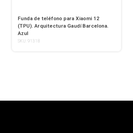
Girona
Funda de teléfono para Xiaomi 12
Gran Canaria
(TPU). Arquitectura Gaudí Barcelona.
Azul
Granada
SKU: 91318
Ibiza
Jerez de la Frontera
La Palma
Lanzarote
León
Logroño
Lugo