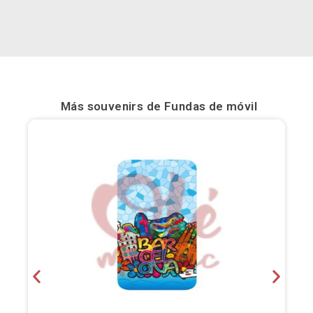
Bilbao
Burgos
Cádiz
Más souvenirs de
Fundas de móvil
Cartagena
Castellón de la Plana
Córdoba
Cuenca
Elche
Fuerteventura
Gijón