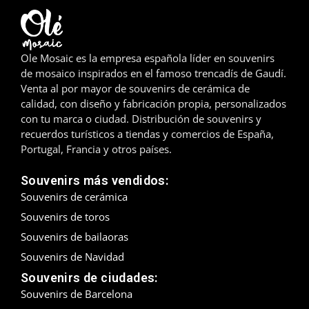
Madrid
Málaga
Ole Mosaic es la empresa española líder en souvenirs
de mosaico inspirados en el famoso trencadís de Gaudí.
Mallorca
Venta al por mayor de souvenirs de cerámica de
calidad, con diseño y fabricación propia, personalizados
Marbella
con tu marca o ciudad. Distribución de souvenirs y
recuerdos turísticos a tiendas y comercios de España,
Menorca
Portugal, Francia y otros países.
Mijas
Souvenirs más vendidos:
Souvenirs de cerámica
Mojácar
Souvenirs de toros
Souvenirs de bailaoras
Murcia
Souvenirs de Navidad
Oviedo
Souvenirs de ciudades:
Souvenirs de Barcelona
Pamplona