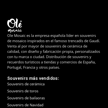
Madrid
Málaga
Mallorca
Ole Mosaic es la empresa española líder en souvenirs
de mosaico inspirados en el famoso trencadís de Gaudí.
Marbella
Venta al por mayor de souvenirs de cerámica de
calidad, con diseño y fabricación propia, personalizados
Menorca
con tu marca o ciudad. Distribución de souvenirs y
recuerdos turísticos a tiendas y comercios de España,
Mijas
Portugal, Francia y otros países.
Mojácar
Souvenirs más vendidos:
Souvenirs de cerámica
Murcia
Souvenirs de toros
Oviedo
Souvenirs de bailaoras
Souvenirs de Navidad
Pamplona