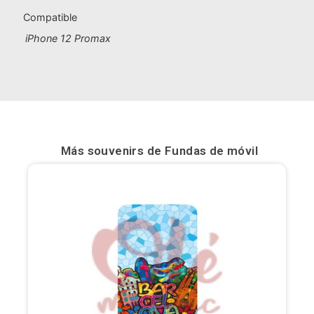
Compatible
Bilbao
iPhone 12 Promax
Burgos
Cádiz
Cartagena
Castellón de la Plana
Más souvenirs de
Fundas de móvil
Córdoba
Cuenca
Elche
Fuerteventura
Gijón