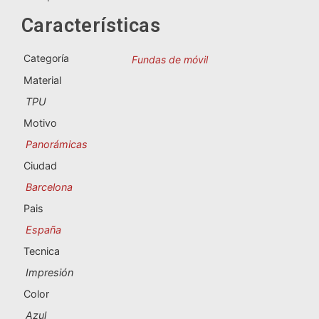
Souvenirs de Portugal
Características
Souvenirs personalizados
Categoría
Fundas de móvil
Material
A Coruña
TPU
Albacete
Motivo
Panorámicas
Alicante
Ciudad
Almería
Barcelona
Pais
Ávila
España
Badajoz
Tecnica
Impresión
Barcelona
Color
Benidorm
Azul