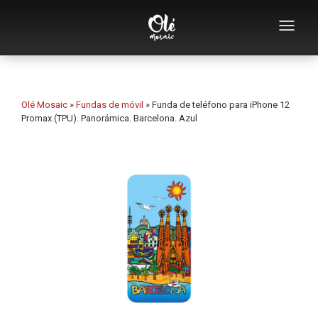
Empresa
Catálogo de souvenirs
Olé Mosaic
»
Fundas de móvil
»
Funda de teléfono para iPhone 12
Promax (TPU). Panorámica. Barcelona. Azul
Souvenirs por categoría
Abridores
Tazas
Bols
Ceniceros