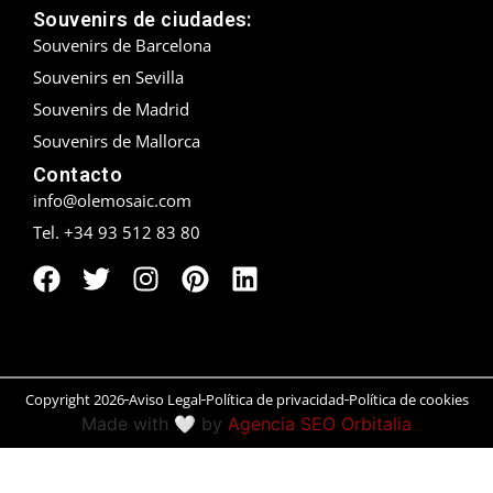
Souvenirs de ciudades:
Peñíscola
Souvenirs de Barcelona
Souvenirs en Sevilla
Rías Baixas
Souvenirs de Madrid
Ronda
Souvenirs de Mallorca
Contacto
Rueda
info@olemosaic.com
Tel. +34 93 512 83 80
Salamanca
San Sebastián
Santander
Santiago
Copyright 2026
Aviso Legal
Política de privacidad
Política de cookies
Made with 🤍 by
Agencia SEO Orbitalia
Segovia
Sevilla