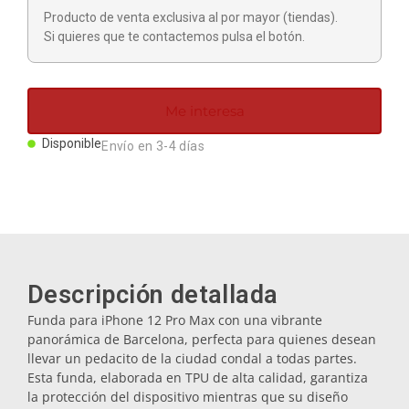
Imanes
Producto de venta exclusiva al por mayor (tiendas).
Si quieres que te contactemos pulsa el botón.
Llaveros
Me interesa
Mugs
Disponible
Envío en 3-4 días
Platos
Posavasos
Descripción detallada
Tapones
Funda para iPhone 12 Pro Max con una vibrante
panorámica de Barcelona, perfecta para quienes desean
llevar un pedacito de la ciudad condal a todas partes.
Aceiteras
Esta funda, elaborada en TPU de alta calidad, garantiza
la protección del dispositivo mientras que su diseño