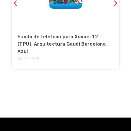
Girona
Gran Canaria
Granada
Funda de teléfono para Xiaomi 12
(TPU). Arquitectura Gaudí Barcelona.
Ibiza
Azul
SKU: 91318
Jerez de la Frontera
La Palma
Lanzarote
León
Logroño
Lugo