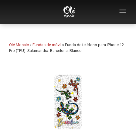
Empresa
Catálogo de souvenirs
Olé Mosaic
»
Fundas de móvil
»
Funda de teléfono para iPhone 12
Pro (TPU). Salamandra. Barcelona. Blanco
Souvenirs por categoría
Abridores
Tazas
Bols
Ceniceros