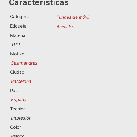
Características
Souvenirs de Portugal
Categoría
Fundas de móvil
Souvenirs personalizados
Etiqueta
Animales
Material
A Coruña
TPU
Albacete
Motivo
Salamandras
Alicante
Ciudad
Almería
Barcelona
Pais
Ávila
España
Badajoz
Tecnica
Impresión
Barcelona
Color
Benidorm
Blanco