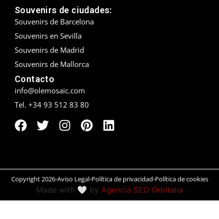
Souvenirs de ciudades:
Peñíscola
Souvenirs de Barcelona
Souvenirs en Sevilla
Rías Baixas
Souvenirs de Madrid
Ronda
Souvenirs de Mallorca
Contacto
Rueda
info@olemosaic.com
Tel. +34 93 512 83 80
Salamanca
San Sebastián
Santander
Santiago
Copyright 2026
Aviso Legal
Política de privacidad
Política de cookies
Made with 🤍 by
Agencia SEO Orbitalia
Segovia
Sevilla