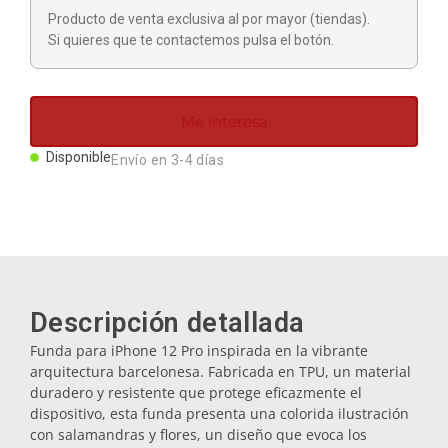
Imanes
Producto de venta exclusiva al por mayor (tiendas).
Si quieres que te contactemos pulsa el botón.
Llaveros
Me interesa
Mugs
Disponible
Envío en 3-4 días
Platos
Posavasos
Descripción detallada
Tapones
Funda para iPhone 12 Pro inspirada en la vibrante
arquitectura barcelonesa. Fabricada en TPU, un material
duradero y resistente que protege eficazmente el
Aceiteras
dispositivo, esta funda presenta una colorida ilustración
con salamandras y flores, un diseño que evoca los