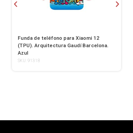
Girona
Gran Canaria
Granada
Funda de teléfono para Xiaomi 12
(TPU). Arquitectura Gaudí Barcelona.
Ibiza
Azul
SKU: 91318
Jerez de la Frontera
La Palma
Lanzarote
León
Logroño
Lugo