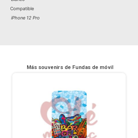
Compatible
Bilbao
iPhone 12 Pro
Burgos
Cádiz
Cartagena
Castellón de la Plana
Más souvenirs de
Fundas de móvil
Córdoba
Cuenca
Elche
Fuerteventura
Gijón