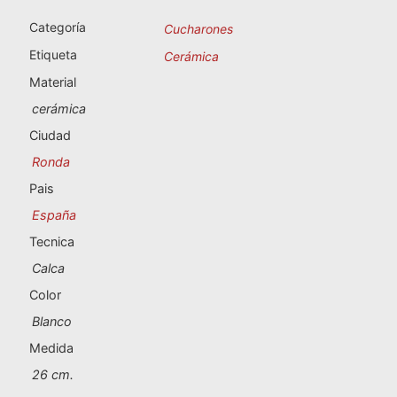
Souvenirs de Portugal
Categoría
Cucharones
Souvenirs personalizados
Etiqueta
Cerámica
Material
A Coruña
cerámica
Ciudad
Albacete
Ronda
Alicante
Pais
España
Almería
Tecnica
Ávila
Calca
Color
Badajoz
Blanco
Barcelona
Medida
26 cm.
Benidorm