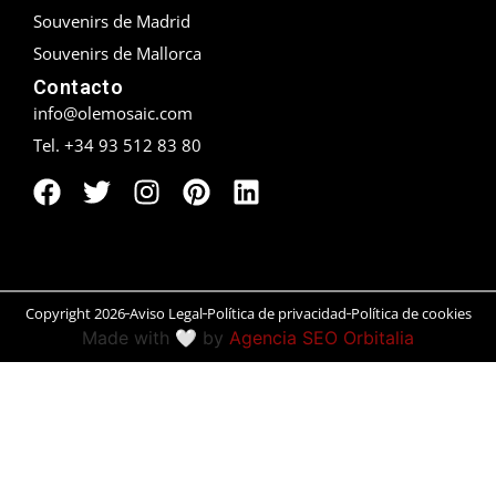
Souvenirs de Madrid
Peñíscola
Souvenirs de Mallorca
Contacto
Rías Baixas
info@olemosaic.com
Ronda
Tel. +34 93 512 83 80
Rueda
Salamanca
San Sebastián
Copyright 2026
Aviso Legal
Política de privacidad
Política de cookies
Made with 🤍 by
Agencia SEO Orbitalia
Santander
Santiago
Segovia
Sevilla