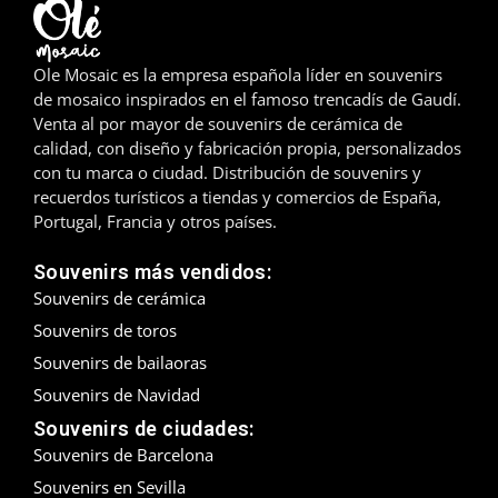
Madrid
Ole Mosaic es la empresa española líder en souvenirs
Málaga
de mosaico inspirados en el famoso trencadís de Gaudí.
Venta al por mayor de souvenirs de cerámica de
Mallorca
calidad, con diseño y fabricación propia, personalizados
con tu marca o ciudad. Distribución de souvenirs y
Marbella
recuerdos turísticos a tiendas y comercios de España,
Portugal, Francia y otros países.
Menorca
Souvenirs más vendidos:
Mijas
Souvenirs de cerámica
Souvenirs de toros
Mojácar
Souvenirs de bailaoras
Murcia
Souvenirs de Navidad
Souvenirs de ciudades:
Oviedo
Souvenirs de Barcelona
Souvenirs en Sevilla
Pamplona