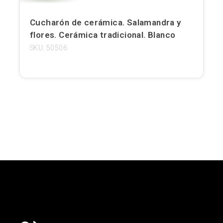
Girona
Cucharón de cerámica. Salamandra y
flores. Cerámica tradicional. Blanco
Gran Canaria
SKU: 50506
Granada
Ibiza
Jerez de la Frontera
La Palma
Lanzarote
León
Logroño
Lugo