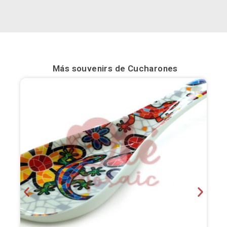
Bilbao
Burgos
Cádiz
Más souvenirs de
Cucharones
Cartagena
Castellón de la Plana
Córdoba
Cuenca
Elche
Fuerteventura
Gijón