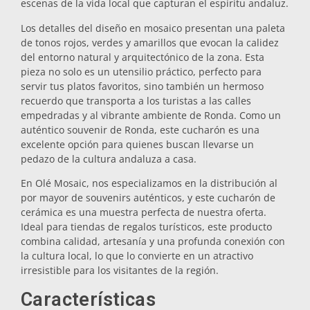
escenas de la vida local que capturan el espíritu andaluz.
Salvamanteles
Los detalles del diseño en mosaico presentan una paleta
de tonos rojos, verdes y amarillos que evocan la calidez
del entorno natural y arquitectónico de la zona. Esta
Vasos
pieza no solo es un utensilio práctico, perfecto para
servir tus platos favoritos, sino también un hermoso
recuerdo que transporta a los turistas a las calles
Vasos de chupito
empedradas y al vibrante ambiente de Ronda. Como un
auténtico souvenir de Ronda, este cucharón es una
excelente opción para quienes buscan llevarse un
pedazo de la cultura andaluza a casa.
En Olé Mosaic, nos especializamos en la distribución al
por mayor de souvenirs auténticos, y este cucharón de
cerámica es una muestra perfecta de nuestra oferta.
Ideal para tiendas de regalos turísticos, este producto
Souvenirs por ciudad
combina calidad, artesanía y una profunda conexión con
la cultura local, lo que lo convierte en un atractivo
irresistible para los visitantes de la región.
Souvenirs de España
Características