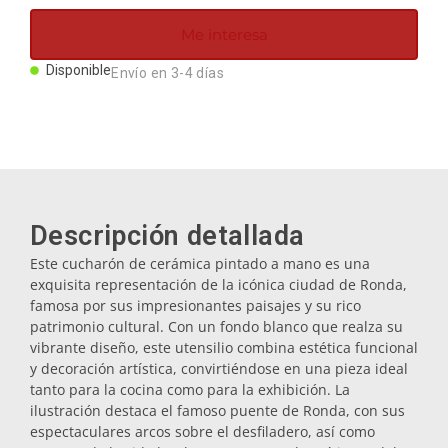
Imanes
Me interesa
Disponible
Envío en 3-4 días
Llaveros
Mugs
Platos
Descripción detallada
Este cucharón de cerámica pintado a mano es una
Posavasos
exquisita representación de la icónica ciudad de Ronda,
famosa por sus impresionantes paisajes y su rico
patrimonio cultural. Con un fondo blanco que realza su
Tapones
vibrante diseño, este utensilio combina estética funcional
y decoración artística, convirtiéndose en una pieza ideal
tanto para la cocina como para la exhibición. La
Aceiteras
ilustración destaca el famoso puente de Ronda, con sus
espectaculares arcos sobre el desfiladero, así como