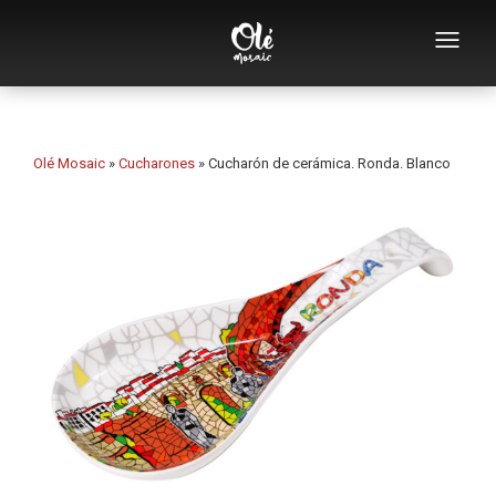
Empresa
Catálogo de souvenirs
Olé Mosaic
»
Cucharones
»
Cucharón de cerámica. Ronda. Blanco
Souvenirs por categoría
Abridores
Tazas
Bols
Ceniceros