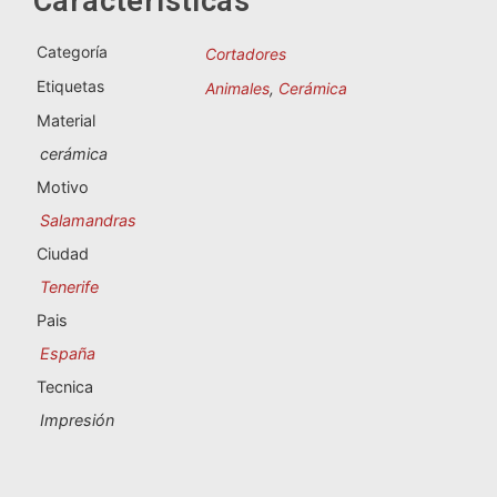
Características
Souvenirs de Portugal
Categoría
Cortadores
Souvenirs personalizados
Etiquetas
Animales
,
Cerámica
Material
A Coruña
cerámica
Albacete
Motivo
Salamandras
Alicante
Ciudad
Almería
Tenerife
Pais
Ávila
España
Badajoz
Tecnica
Impresión
Barcelona
Benidorm