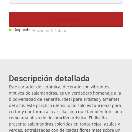
Imanes
Me interesa
Llaveros
Disponible
Envío en 3-4 días
Mugs
Platos
Descripción detallada
Posavasos
Este cortador de cerámica, decorado con vibrantes
motivos de salamandras, es un verdadero homenaje a la
biodiversidad de Tenerife. Ideal para artistas y amantes
Tapones
del arte, este práctico utensilio no solo es funcional para
cortar y dar forma a la arcilla, sino que también funciona
como una pieza de decoración artística. El diseño
Aceiteras
presenta salamandras coloridas en tonos rojos, azules y
verdes, entrelazadas con delicadas flores mate sobre un