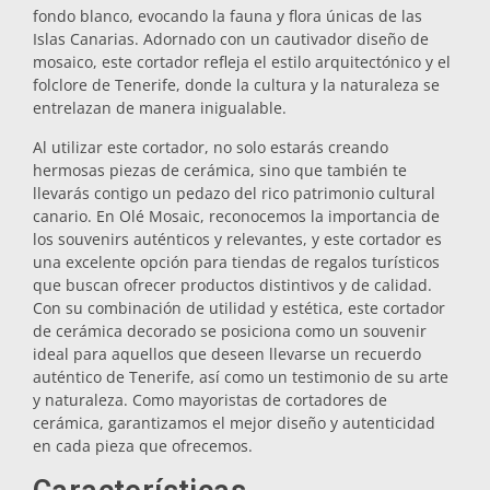
fondo blanco, evocando la fauna y flora únicas de las
Salvamanteles
Islas Canarias. Adornado con un cautivador diseño de
mosaico, este cortador refleja el estilo arquitectónico y el
folclore de Tenerife, donde la cultura y la naturaleza se
Vasos
entrelazan de manera inigualable.
Al utilizar este cortador, no solo estarás creando
hermosas piezas de cerámica, sino que también te
Vasos de chupito
llevarás contigo un pedazo del rico patrimonio cultural
canario. En Olé Mosaic, reconocemos la importancia de
los souvenirs auténticos y relevantes, y este cortador es
una excelente opción para tiendas de regalos turísticos
que buscan ofrecer productos distintivos y de calidad.
Con su combinación de utilidad y estética, este cortador
de cerámica decorado se posiciona como un souvenir
ideal para aquellos que deseen llevarse un recuerdo
Souvenirs por ciudad
auténtico de Tenerife, así como un testimonio de su arte
y naturaleza. Como mayoristas de cortadores de
cerámica, garantizamos el mejor diseño y autenticidad
Souvenirs de España
en cada pieza que ofrecemos.