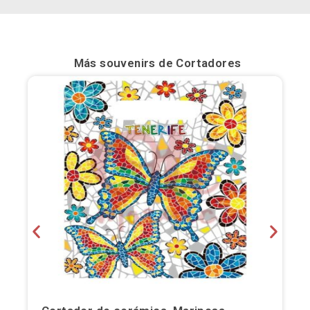
Bilbao
Burgos
Más souvenirs de
Cortadores
Cádiz
Cartagena
Castellón de la Plana
Córdoba
Cuenca
Elche
Fuerteventura
Gijón