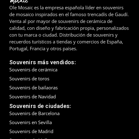
Ole Mosaic es la empresa española líder en souvenirs
Madrid
de mosaico inspirados en el famoso trencadís de Gaudí.
Venta al por mayor de souvenirs de cerámica de
Málaga
calidad, con diseño y fabricación propia, personalizados
con tu marca o ciudad. Distribución de souvenirs y
Mallorca
recuerdos turísticos a tiendas y comercios de España,
Portugal, Francia y otros países.
Marbella
Souvenirs más vendidos:
Menorca
Souvenirs de cerámica
Souvenirs de toros
Mijas
Souvenirs de bailaoras
Mojácar
Souvenirs de Navidad
Souvenirs de ciudades:
Murcia
Souvenirs de Barcelona
Souvenirs en Sevilla
Oviedo
Souvenirs de Madrid
Pamplona