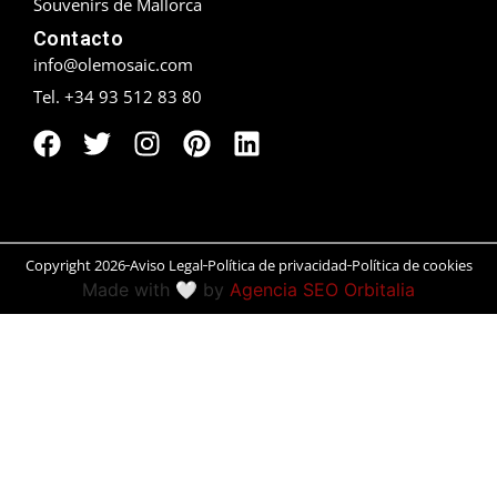
Souvenirs de Mallorca
Contacto
Peñíscola
info@olemosaic.com
Rías Baixas
Tel. +34 93 512 83 80
Ronda
Rueda
Salamanca
Copyright 2026
Aviso Legal
Política de privacidad
Política de cookies
Made with 🤍 by
Agencia SEO Orbitalia
San Sebastián
Santander
Santiago
Segovia
Sevilla