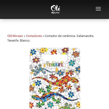
Empresa
Catálogo de souvenirs
Olé Mosaic
»
Cortadores
»
Cortador de cerámica. Salamandra.
Tenerife. Blanco.
Souvenirs por categoría
Abridores
Tazas
Bols
Ceniceros