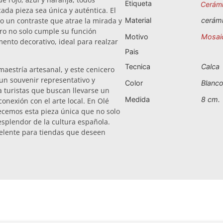
Etiqueta
Cerám
da pieza sea única y auténtica. El
do un contraste que atrae la mirada y
Material
cerám
ero no solo cumple su función
Motivo
Mosai
ento decorativo, ideal para realzar
Pais
Tecnica
Calca
maestría artesanal, y este cenicero
 un souvenir representativo y
Color
Blanc
a turistas que buscan llevarse un
Medida
8 cm.
onexión con el arte local. En Olé
ecemos esta pieza única que no solo
esplendor de la cultura española.
celente para tiendas que deseen