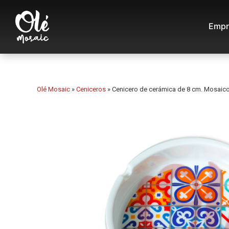
Empr
Olé Mosaic
»
Ceniceros
»
Cenicero de cerámica de 8 cm. Mosaico