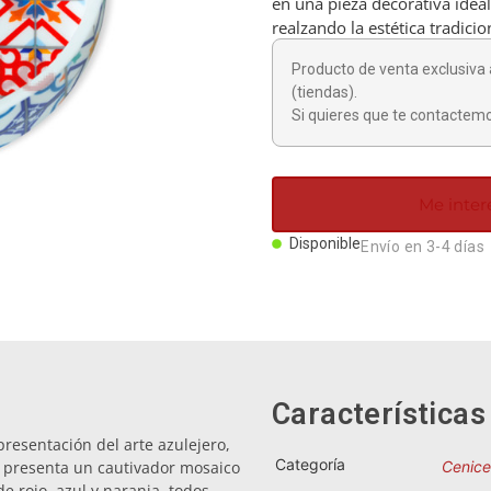
en una pieza decorativa idea
realzando la estética tradici
Producto de venta exclusiva 
(tiendas).
Si quieres que te contactemo
Me inter
Disponible
Envío en 3-4 días
Características
resentación del arte azulejero,
Categoría
o presenta un cautivador mosaico
Cenice
 rojo, azul y naranja, todos