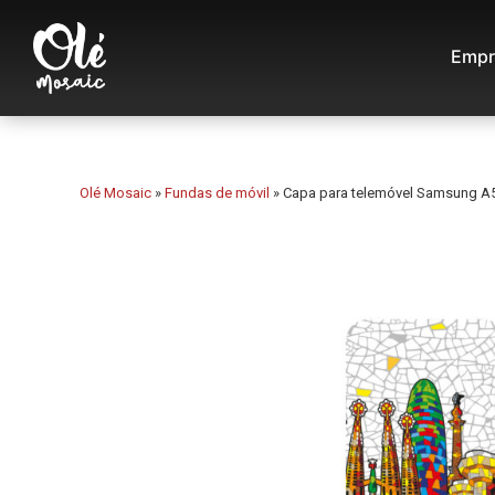
Empr
Olé Mosaic
»
Fundas de móvil
»
Capa para telemóvel Samsung A5