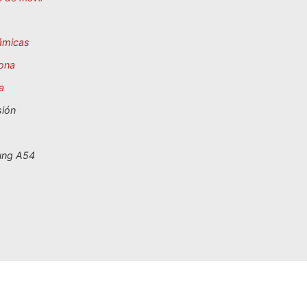
ámicas
ona
a
sión
o
ng A54