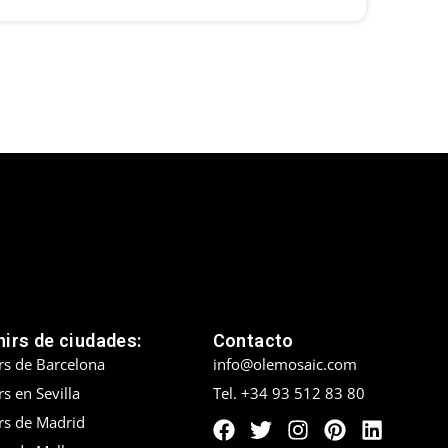
irs de ciudades:
Contacto
rs de Barcelona
info@olemosaic.com
s en Sevilla
Tel. +34 93 512 83 80
rs de Madrid