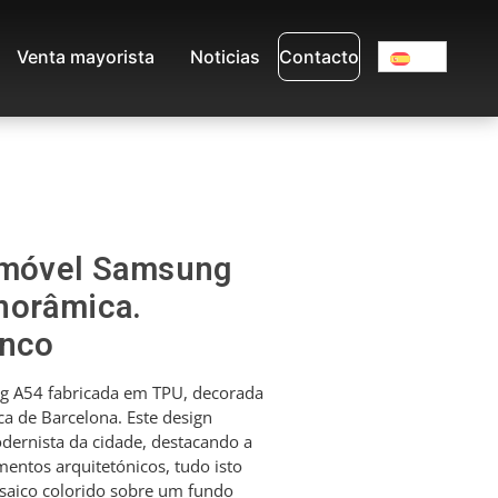
Venta mayorista
Noticias
Contacto
emóvel Samsung
norâmica.
anco
g A54 fabricada em TPU, decorada
 de Barcelona. Este design
odernista da cidade, destacando a
mentos arquitetónicos, tudo isto
ico colorido sobre um fundo