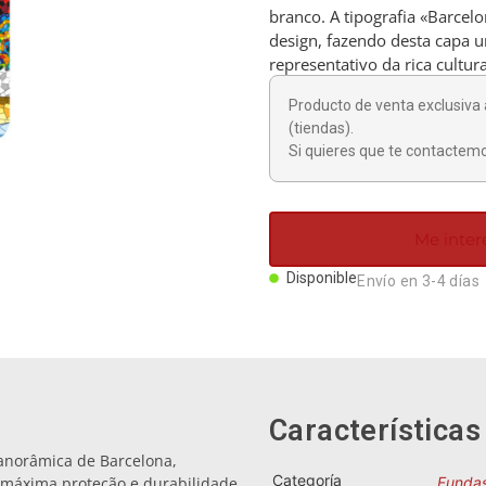
branco. A tipografia «Barcel
design, fazendo desta capa u
representativo da rica cultura
Producto de venta exclusiva 
(tiendas).
Si quieres que te contactemo
Me inter
Disponible
Envío en 3-4 días
Características
anorâmica de Barcelona,
Categoría
 máxima proteção e durabilidade.
Fundas