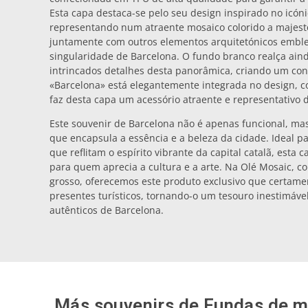
Esta capa destaca-se pelo seu design inspirado no icóni
representando num atraente mosaico colorido a majest
juntamente com outros elementos arquitetónicos embl
singularidade de Barcelona. O fundo branco realça aind
intrincados detalhes desta panorâmica, criando um contr
«Barcelona» está elegantemente integrada no design,
faz desta capa um acessório atraente e representativo da
Este souvenir de Barcelona não é apenas funcional, m
que encapsula a essência e a beleza da cidade. Ideal 
que reflitam o espírito vibrante da capital catalã, esta
para quem aprecia a cultura e a arte. Na Olé Mosaic, c
grosso, oferecemos este produto exclusivo que certamen
presentes turísticos, tornando-o um tesouro inestimáv
autênticos de Barcelona.
Más souvenirs de
Fundas de m