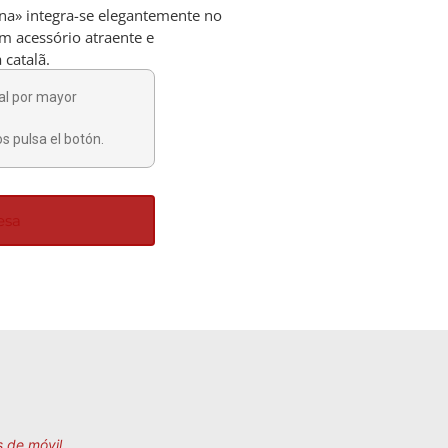
ona» integra-se elegantemente no
m acessório atraente e
 catalã.
al por mayor
s pulsa el botón.
esa
 de móvil