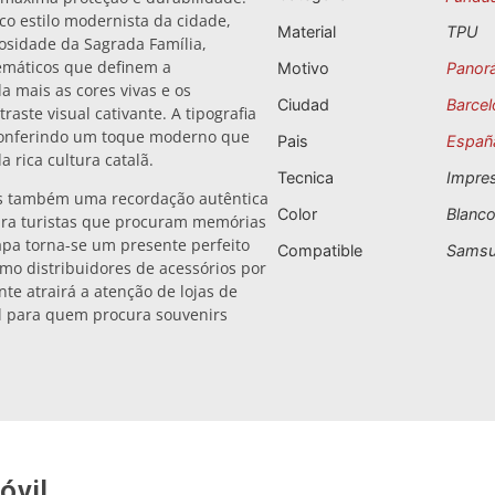
co estilo modernista da cidade,
Material
TPU
osidade da Sagrada Família,
emáticos que definem a
Motivo
Panor
a mais as cores vivas e os
Ciudad
Barcel
aste visual cativante. A tipografia
 conferindo um toque moderno que
Pais
Españ
 rica cultura catalã.
Tecnica
Impre
as também uma recordação autêntica
Color
Blanc
para turistas que procuram memórias
 capa torna-se um presente perfeito
Compatible
Samsu
omo distribuidores de acessórios por
te atrairá a atenção de lojas de
el para quem procura souvenirs
óvil