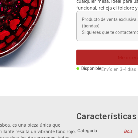
cualquier mesa. Ideal para u
funcional, refleja el folclore
Producto de venta exclusiva 
(tiendas).
Si quieres que te contactemo
Me inter
Disponible
Envío en 3-4 días
Características
Lisboa, es una pieza única que
Categoría
illante resalta un vibrante tono rojo,
Bols
res detalles de corazones, todos