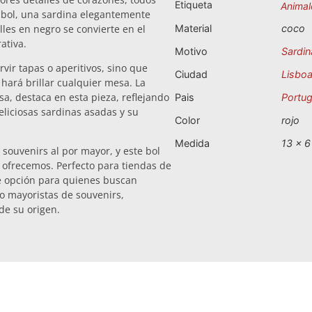
Etiqueta
Animal
l bol, una sardina elegantemente
les en negro se convierte en el
Material
coco
ativa.
Motivo
Sardin
rvir tapas o aperitivos, sino que
Ciudad
Lisbo
ará brillar cualquier mesa. La
a, destaca en esta pieza, reflejando
Pais
Portug
eliciosas sardinas asadas y su
Color
rojo
Medida
13 x 6
 souvenirs al por mayor, y este bol
 ofrecemos. Perfecto para tiendas de
nte opción para quienes buscan
o mayoristas de souvenirs,
de su origen.