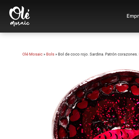
Empr
Olé Mosaic
»
Bols
»
Bol de coco rojo. Sardina. Patrón corazones.