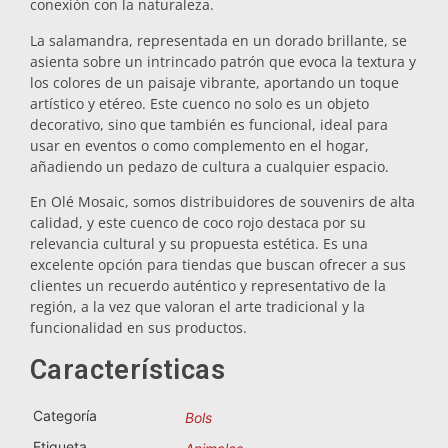
conexión con la naturaleza.
Salvamanteles
La salamandra, representada en un dorado brillante, se
asienta sobre un intrincado patrón que evoca la textura y
los colores de un paisaje vibrante, aportando un toque
Vasos
artístico y etéreo. Este cuenco no solo es un objeto
decorativo, sino que también es funcional, ideal para
usar en eventos o como complemento en el hogar,
Vasos de chupito
añadiendo un pedazo de cultura a cualquier espacio.
En Olé Mosaic, somos distribuidores de souvenirs de alta
calidad, y este cuenco de coco rojo destaca por su
relevancia cultural y su propuesta estética. Es una
excelente opción para tiendas que buscan ofrecer a sus
clientes un recuerdo auténtico y representativo de la
región, a la vez que valoran el arte tradicional y la
funcionalidad en sus productos.
Souvenirs por ciudad
Características
Souvenirs de España
Categoría
Bols
Etiqueta