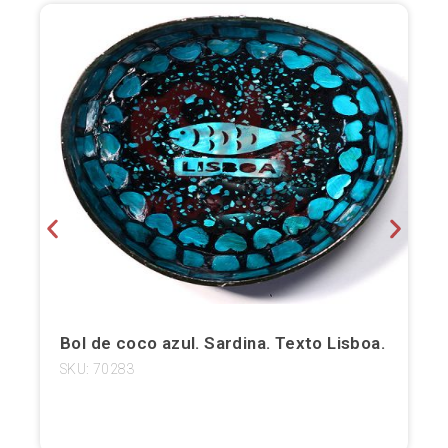
Bilbao
Burgos
Cádiz
Cartagena
Castellón de la Plana
Córdoba
Cuenca
Bol de coco azul. Sardina. Texto Lisboa.
Elche
SKU: 70283
Fuerteventura
Gijón