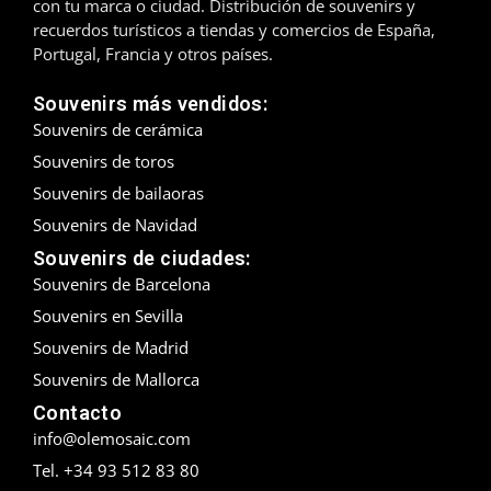
con tu marca o ciudad. Distribución de souvenirs y
recuerdos turísticos a tiendas y comercios de España,
Madrid
Portugal, Francia y otros países.
Málaga
Souvenirs más vendidos:
Souvenirs de cerámica
Mallorca
Souvenirs de toros
Marbella
Souvenirs de bailaoras
Souvenirs de Navidad
Menorca
Souvenirs de ciudades:
Souvenirs de Barcelona
Mijas
Souvenirs en Sevilla
Mojácar
Souvenirs de Madrid
Souvenirs de Mallorca
Murcia
Contacto
Oviedo
info@olemosaic.com
Tel. +34 93 512 83 80
Pamplona