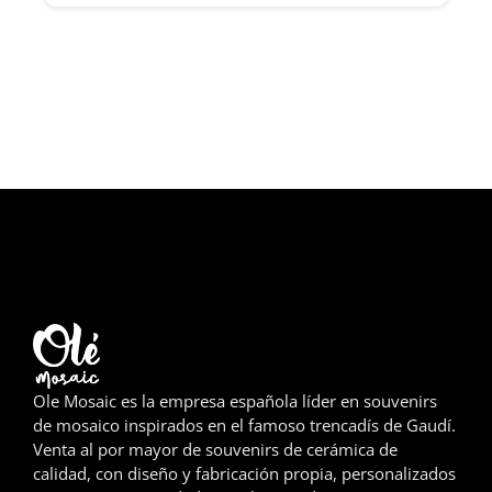
Girona
Gran Canaria
Granada
Ibiza
Jerez de la Frontera
La Palma
Lanzarote
León
Ole Mosaic es la empresa española líder en souvenirs
de mosaico inspirados en el famoso trencadís de Gaudí.
Logroño
Venta al por mayor de souvenirs de cerámica de
calidad, con diseño y fabricación propia, personalizados
Lugo