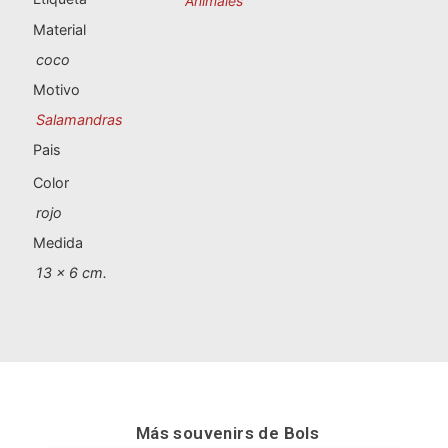
Animales
Souvenirs de Portugal
Material
Souvenirs personalizados
coco
Motivo
A Coruña
Salamandras
Pais
Albacete
Color
Alicante
rojo
Medida
Almería
13 x 6 cm.
Ávila
Badajoz
Barcelona
Más souvenirs de
Bols
Benidorm