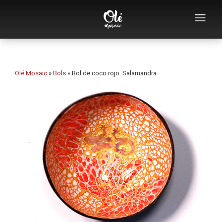
Empresa
Catálogo de souvenirs
Olé Mosaic
»
Bols
»
Bol de coco rojo. Salamandra.
Souvenirs por categoría
Abridores
Tazas
Bols
Ceniceros