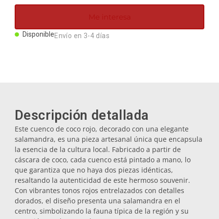
Imanes
Me interesa
Disponible
Envío en 3-4 días
Llaveros
Mugs
Platos
Descripción detallada
Este cuenco de coco rojo, decorado con una elegante
Posavasos
salamandra, es una pieza artesanal única que encapsula
la esencia de la cultura local. Fabricado a partir de
cáscara de coco, cada cuenco está pintado a mano, lo
Tapones
que garantiza que no haya dos piezas idénticas,
resaltando la autenticidad de este hermoso souvenir.
Con vibrantes tonos rojos entrelazados con detalles
Aceiteras
dorados, el diseño presenta una salamandra en el
centro, simbolizando la fauna típica de la región y su