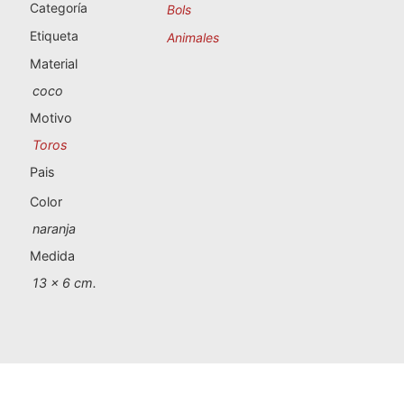
Souvenirs de Portugal
Categoría
Bols
Etiqueta
Animales
Souvenirs personalizados
Material
coco
A Coruña
Motivo
Toros
Albacete
Pais
Alicante
Color
naranja
Almería
Medida
Ávila
13 x 6 cm.
Badajoz
Barcelona
Benidorm