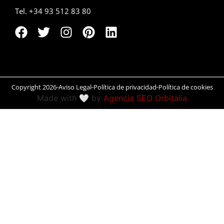
Tel. +34 93 512 83 80
Peñíscola
Rías Baixas
Ronda
Rueda
Copyright 2026
Aviso Legal
Política de privacidad
Política de cookies
Made with 🤍 by
Agencia SEO Orbitalia
Salamanca
San Sebastián
Santander
Santiago
Segovia
Sevilla