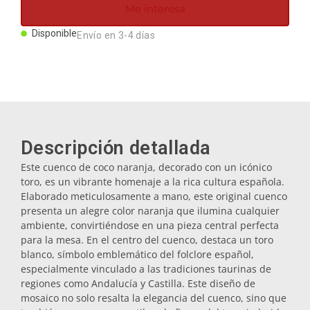
Me interesa
Imanes
Disponible
Envío en 3-4 días
Llaveros
Mugs
Descripción detallada
Platos
Este cuenco de coco naranja, decorado con un icónico
toro, es un vibrante homenaje a la rica cultura española.
Posavasos
Elaborado meticulosamente a mano, este original cuenco
presenta un alegre color naranja que ilumina cualquier
ambiente, convirtiéndose en una pieza central perfecta
Tapones
para la mesa. En el centro del cuenco, destaca un toro
blanco, símbolo emblemático del folclore español,
especialmente vinculado a las tradiciones taurinas de
Aceiteras
regiones como Andalucía y Castilla. Este diseño de
mosaico no solo resalta la elegancia del cuenco, sino que