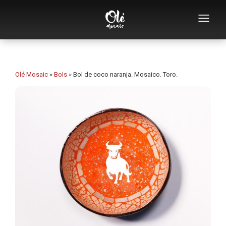
Empresa
Catálogo de souvenirs
Olé Mosaic
»
Bols
»
Bol de coco naranja. Mosaico. Toro.
Souvenirs por categoría
Abridores
Tazas
Bols
Ceniceros