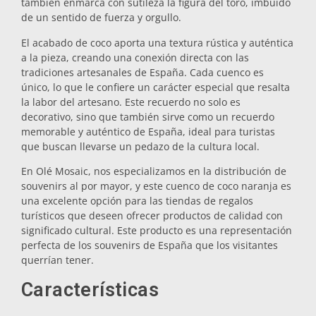
también enmarca con sutileza la figura del toro, imbuido
de un sentido de fuerza y orgullo.
Salvamanteles
El acabado de coco aporta una textura rústica y auténtica
a la pieza, creando una conexión directa con las
Vasos
tradiciones artesanales de España. Cada cuenco es
único, lo que le confiere un carácter especial que resalta
la labor del artesano. Este recuerdo no solo es
Vasos de chupito
decorativo, sino que también sirve como un recuerdo
memorable y auténtico de España, ideal para turistas
que buscan llevarse un pedazo de la cultura local.
En Olé Mosaic, nos especializamos en la distribución de
souvenirs al por mayor, y este cuenco de coco naranja es
una excelente opción para las tiendas de regalos
turísticos que deseen ofrecer productos de calidad con
significado cultural. Este producto es una representación
Souvenirs por ciudad
perfecta de los souvenirs de España que los visitantes
querrían tener.
Souvenirs de España
Características