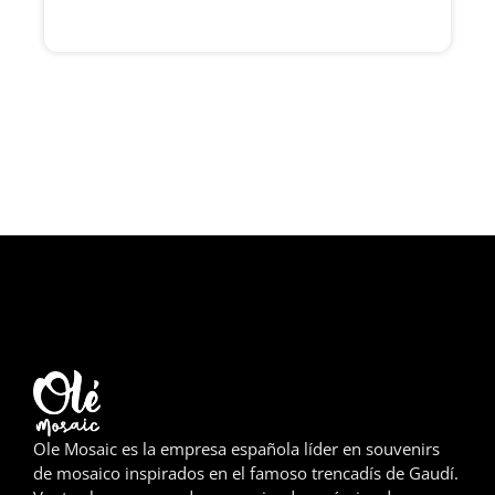
Girona
Gran Canaria
Granada
Ibiza
Jerez de la Frontera
La Palma
Lanzarote
León
Logroño
Ole Mosaic es la empresa española líder en souvenirs
de mosaico inspirados en el famoso trencadís de Gaudí.
Lugo