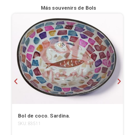
Más souvenirs de
Bols
Bilbao
Burgos
Cádiz
Cartagena
Castellón de la Plana
Córdoba
Cuenca
Elche
Bol de coco. Sardina.
Fuerteventura
SKU: 83511
Gijón