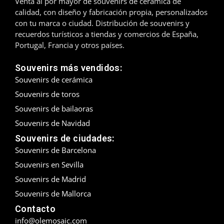
Venta al por mayor de souvenirs de cerámica de
calidad, con diseño y fabricación propia, personalizados
Madrid
con tu marca o ciudad. Distribución de souvenirs y
recuerdos turísticos a tiendas y comercios de España,
Málaga
Portugal, Francia y otros países.
Mallorca
Souvenirs más vendidos:
Souvenirs de cerámica
Marbella
Souvenirs de toros
Menorca
Souvenirs de bailaoras
Souvenirs de Navidad
Mijas
Souvenirs de ciudades:
Souvenirs de Barcelona
Mojácar
Souvenirs en Sevilla
Murcia
Souvenirs de Madrid
Souvenirs de Mallorca
Oviedo
Contacto
info@olemosaic.com
Pamplona