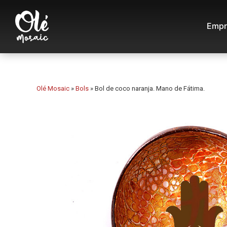
Empr
Olé Mosaic
»
Bols
»
Bol de coco naranja. Mano de Fátima.