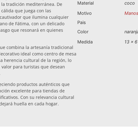
Material
coco
 la tradición mediterránea. De
 cálida que juega con las
Motivo
Mano
 cautivador que ilumina cualquier
Pais
 mano de Fátima, con un delicado
 rasgo que resonará en quienes
Color
naranj
Medida
13 x 6
que combina la artesanía tradicional
decorativo ideal como centro de mesa
a herencia cultural de la región, lo
 valor para turistas que desean
.
reciendo productos auténticos que
opción excelente para tiendas de
ificativos. Con su relevancia cultural
 dejará huella en cada hogar.