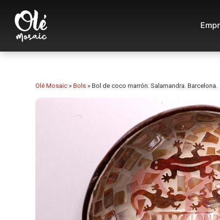
Empr
Olé Mosaic
»
Bols
»
Bol de coco marrón. Salamandra. Barcelona.