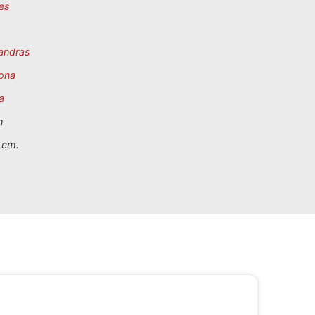
es
andras
ona
a
n
 cm.