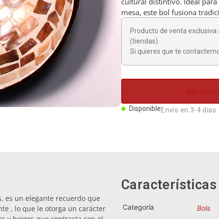
cultural distintivo. Ideal pa
mesa, este bol fusiona tradic
Producto de venta exclusiva 
(tiendas).
Si quieres que te contactemo
Me inter
Disponible
Envío en 3-4 días
Características
, es un elegante recuerdo que
Categoría
te , lo que le otorga un carácter
Bols
s y beiges que contrasta con el