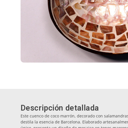
Descripción detallada
Este cuenco de coco marrón, decorado con salamandras
destila la esencia de Barcelona. Elaborado artesanalmen
único, presenta un diseño de mosaico en tonos marrone