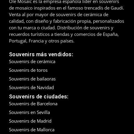
Ole Mosaic es la empresa española líder en souvenirs
de mosaico inspirados en el famoso trencadís de Gaudí.
Madrid
Venta al por mayor de souvenirs de cerámica de
calidad, con diseño y fabricación propia, personalizados
Málaga
con tu marca o ciudad. Distribución de souvenirs y
recuerdos turísticos a tiendas y comercios de España,
Mallorca
Portugal, Francia y otros países.
Marbella
Souvenirs más vendidos:
Souvenirs de cerámica
Menorca
Souvenirs de toros
Mijas
Souvenirs de bailaoras
Souvenirs de Navidad
Mojácar
Souvenirs de ciudades:
Souvenirs de Barcelona
Murcia
Souvenirs en Sevilla
Oviedo
Souvenirs de Madrid
Souvenirs de Mallorca
Pamplona