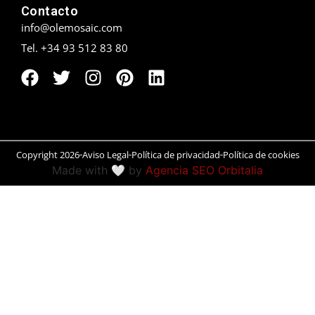
Contacto
Peñíscola
info@olemosaic.com
Tel. +34 93 512 83 80
Rías Baixas
Ronda
Rueda
Salamanca
Copyright 2026
Aviso Legal
Política de privacidad
Política de cookies
Made with 🤍 by
Agencia SEO Orbitalia
San Sebastián
Santander
Santiago
Segovia
Sevilla