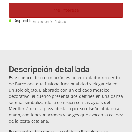
Imanes
Me interesa
Disponible
Envío en 3-4 días
Llaveros
Mugs
Platos
Descripción detallada
Este cuenco de coco marrón es un encantador recuerdo
Posavasos
de Barcelona que fusiona funcionalidad y elegancia en
un solo objeto. Elaborado con un delicado mosaico
decorativo, el cuenco presenta dos delfines en una danza
Tapones
serena, simbolizando la conexión con las aguas del
Mediterráneo. La pieza destaca por su diseño pintado a
mano, con tonos marrones y beiges que evocan la calidez
Aceiteras
de la costa catalana.
En el centro del cuenco, la palabra «Barcelona» se