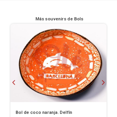
Bilbao
Más souvenirs de
Bols
Burgos
Cádiz
Cartagena
Castellón de la Plana
Córdoba
Cuenca
Elche
Fuerteventura
Bol de coco naranja. Delfín
Gijón