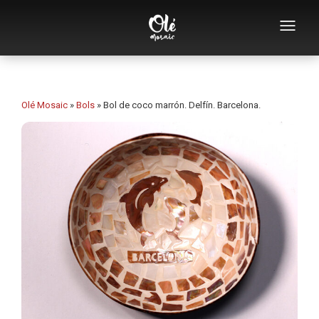
Empresa
Catálogo de souvenirs
Olé Mosaic
»
Bols
»
Bol de coco marrón. Delfín. Barcelona.
Souvenirs por categoría
Abridores
Tazas
Bols
Ceniceros