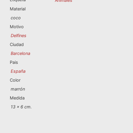
Animales
Souvenirs de Portugal
Material
Souvenirs personalizados
coco
Motivo
A Coruña
Delfines
Ciudad
Albacete
Barcelona
Alicante
Pais
España
Almería
Color
Ávila
marrón
Medida
Badajoz
13 x 6 cm.
Barcelona
Benidorm