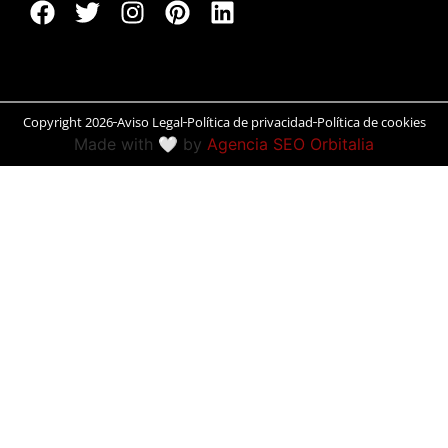
Peñíscola
Rías Baixas
Copyright 2026
Aviso Legal
Política de privacidad
Política de cookies
Ronda
Made with 🤍 by
Agencia SEO Orbitalia
Rueda
Salamanca
San Sebastián
Santander
Santiago
Segovia
Sevilla