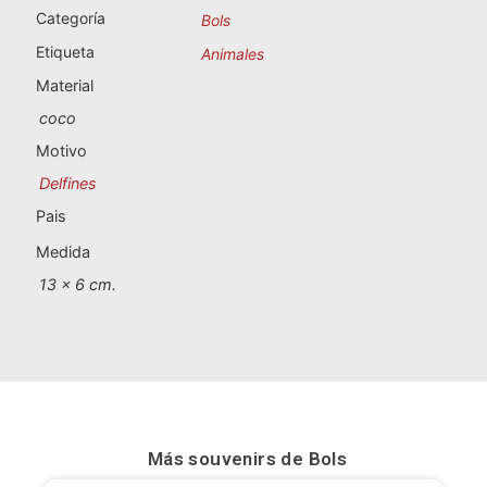
Souvenirs de Portugal
Categoría
Bols
Etiqueta
Animales
Souvenirs personalizados
Material
coco
A Coruña
Motivo
Albacete
Delfines
Pais
Alicante
Medida
Almería
13 x 6 cm.
Ávila
Badajoz
Barcelona
Más souvenirs de
Bols
Benidorm