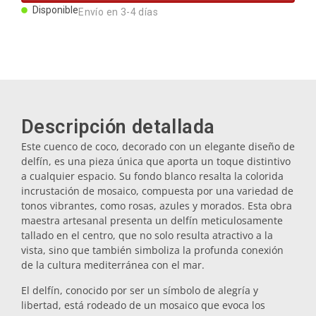
Imanes
Disponible
Envío en 3-4 días
Llaveros
Mugs
Descripción detallada
Este cuenco de coco, decorado con un elegante diseño de
Platos
delfín, es una pieza única que aporta un toque distintivo
a cualquier espacio. Su fondo blanco resalta la colorida
incrustación de mosaico, compuesta por una variedad de
Posavasos
tonos vibrantes, como rosas, azules y morados. Esta obra
maestra artesanal presenta un delfín meticulosamente
tallado en el centro, que no solo resulta atractivo a la
Tapones
vista, sino que también simboliza la profunda conexión
de la cultura mediterránea con el mar.
Aceiteras
El delfín, conocido por ser un símbolo de alegría y
libertad, está rodeado de un mosaico que evoca los