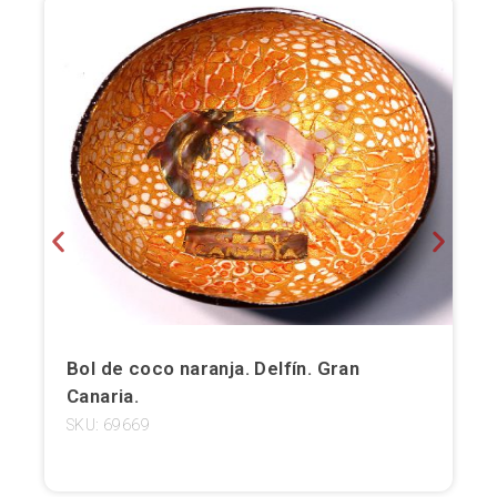
Bilbao
Burgos
Cádiz
Cartagena
Castellón de la Plana
Córdoba
Cuenca
Bol de coco naranja. Delfín. Gran
Elche
Canaria.
SKU: 69669
Fuerteventura
Gijón