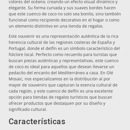
colores del océano, creando un efecto visual dinámico y
elegante. Su forma curvada y sus suaves bordes hacen
Salvamanteles
que este cuenco de coco no solo sea bonito, sino también
funcional como recipiente decorativo en el hogar o como
un elemento distintivo en una tienda de regalos.
Vasos
Este souvenir es una representación auténtica de la rica
herencia cultural de las regiones costeras de España y
Vasos de chupito
Portugal, donde el delfín es un símbolo característico del
folclore local. Perfecto como recuerdo para turistas que
buscan piezas auténticas y representativas, este cuenco
de coco es ideal para aquellos que desean llevarse un
pedacito del encanto del Mediterráneo a casa. En Olé
Mosaic, nos especializamos en la distribución al por
mayor de souvenirs que capturan la esencia cultural de
cada región, y este cuenco de delfín es una excelente
opción para tiendas de regalos turísticos que buscan
Souvenirs por ciudad
ofrecer productos que destaquen por su diseño y
significado cultural.
Souvenirs de España
Características