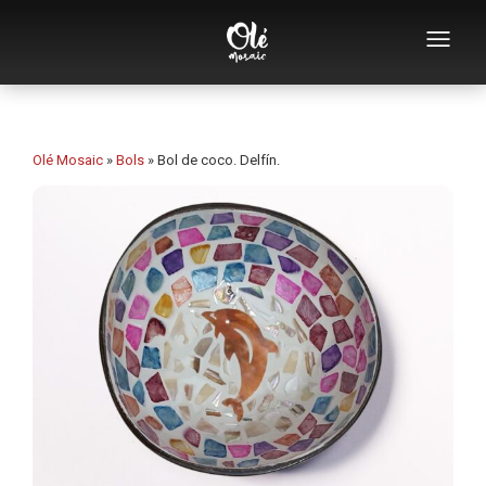
Empresa
Catálogo de souvenirs
Olé Mosaic
»
Bols
»
Bol de coco. Delfín.
Souvenirs por categoría
Abridores
Tazas
Bols
Ceniceros