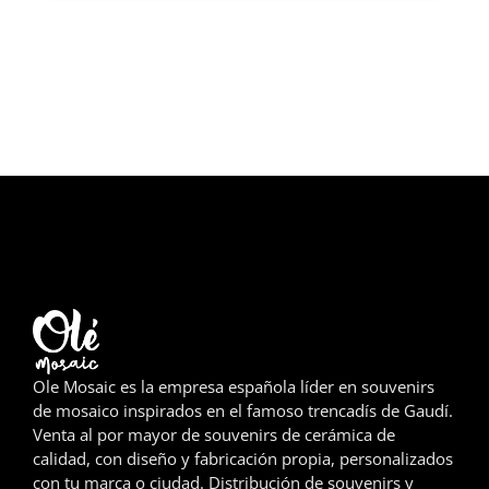
Girona
Gran Canaria
Granada
Ibiza
Jerez de la Frontera
La Palma
Lanzarote
León
Ole Mosaic es la empresa española líder en souvenirs
de mosaico inspirados en el famoso trencadís de Gaudí.
Logroño
Venta al por mayor de souvenirs de cerámica de
calidad, con diseño y fabricación propia, personalizados
Lugo
con tu marca o ciudad. Distribución de souvenirs y