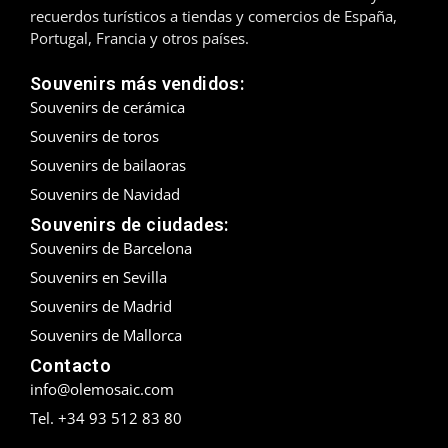
recuerdos turísticos a tiendas y comercios de España,
Madrid
Portugal, Francia y otros países.
Málaga
Souvenirs más vendidos:
Souvenirs de cerámica
Mallorca
Souvenirs de toros
Souvenirs de bailaoras
Marbella
Souvenirs de Navidad
Menorca
Souvenirs de ciudades:
Souvenirs de Barcelona
Mijas
Souvenirs en Sevilla
Souvenirs de Madrid
Mojácar
Souvenirs de Mallorca
Murcia
Contacto
info@olemosaic.com
Oviedo
Tel. +34 93 512 83 80
Pamplona