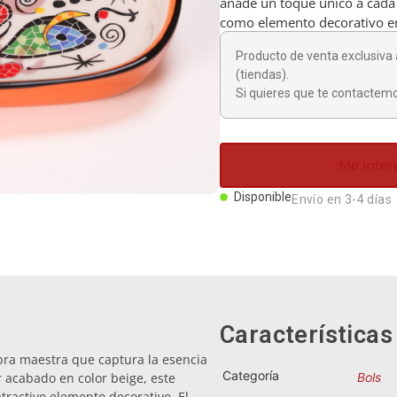
añade un toque único a cada p
como elemento decorativo en
Producto de venta exclusiva 
(tiendas).
Si quieres que te contactemo
Me inter
Disponible
Envío en 3-4 días
Características
bra maestra que captura la esencia
Categoría
 acabado en color beige, este
Bols
tractivo elemento decorativo. El