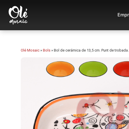
Empr
Olé Mosaic
»
Bols
»
Bol de cerámica de 13,5 cm. Punt de trobada.