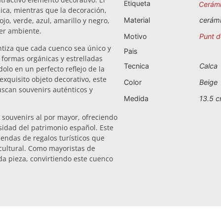
Etiqueta
Cerám
ica, mientras que la decoración,
jo, verde, azul, amarillo y negro,
Material
cerám
er ambiente.
Motivo
Punt d
ntiza que cada cuenco sea único y
Pais
s formas orgánicas y estrelladas
Tecnica
Calca
ndolo en un perfecto reflejo de la
exquisito objeto decorativo, este
Color
Beige
uscan souvenirs auténticos y
Medida
13.5 
 souvenirs al por mayor, ofreciendo
sidad del patrimonio español. Este
endas de regalos turísticos que
 cultural. Como mayoristas de
ada pieza, convirtiendo este cuenco