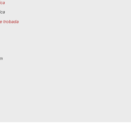
ica
ica
e trobada
cm