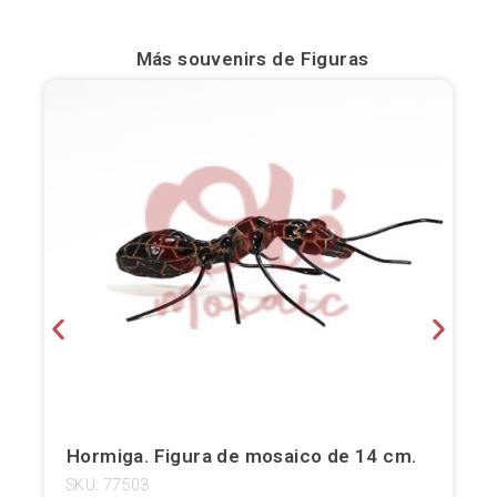
Bilbao
Más souvenirs de
Figuras
Burgos
Cádiz
Cartagena
Castellón de la Plana
Córdoba
Cuenca
Elche
Fuerteventura
Hormiga. Figura de mosaico de 14 cm.
Gijón
SKU: 77503