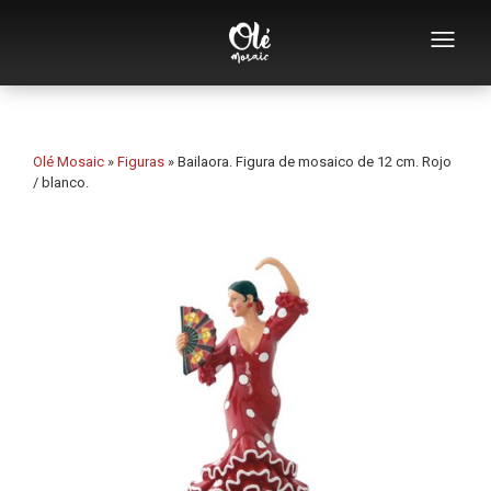
Empresa
Catálogo de souvenirs
Olé Mosaic
»
Figuras
»
Bailaora. Figura de mosaico de 12 cm. Rojo
/ blanco.
Souvenirs por categoría
Abridores
Tazas
Bols
Ceniceros