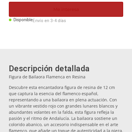
Imanes
Me interesa
Disponible
Envío en 3-4 días
Llaveros
Mugs
Platos
Descripción detallada
Figura de Bailaora Flamenca en Resina
Posavasos
Descubre esta encantadora figura de resina de 12 cm
que captura la esencia del flamenco español,
representando a una bailaora en plena actuación. Con
Tapones
un vibrante vestido rojo con grandes lunares blancos y
abundantes volantes en la falda, esta figura refleja la
pasión y el ritmo de Andalucía. La bailaora sostiene un
Aceiteras
colorido abanico, un accesorio indispensable en el arte
flamenco, que añade un toque de autenticidad a la pieza.