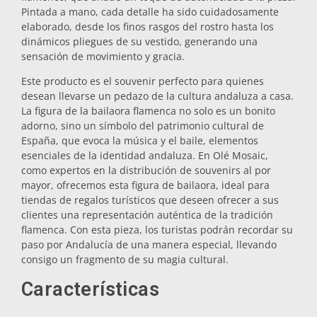
Pintada a mano, cada detalle ha sido cuidadosamente
Salvamanteles
elaborado, desde los finos rasgos del rostro hasta los
dinámicos pliegues de su vestido, generando una
sensación de movimiento y gracia.
Vasos
Este producto es el souvenir perfecto para quienes
desean llevarse un pedazo de la cultura andaluza a casa.
La figura de la bailaora flamenca no solo es un bonito
Vasos de chupito
adorno, sino un símbolo del patrimonio cultural de
España, que evoca la música y el baile, elementos
esenciales de la identidad andaluza. En Olé Mosaic,
como expertos en la distribución de souvenirs al por
mayor, ofrecemos esta figura de bailaora, ideal para
tiendas de regalos turísticos que deseen ofrecer a sus
clientes una representación auténtica de la tradición
flamenca. Con esta pieza, los turistas podrán recordar su
Souvenirs por ciudad
paso por Andalucía de una manera especial, llevando
consigo un fragmento de su magia cultural.
Souvenirs de España
Características