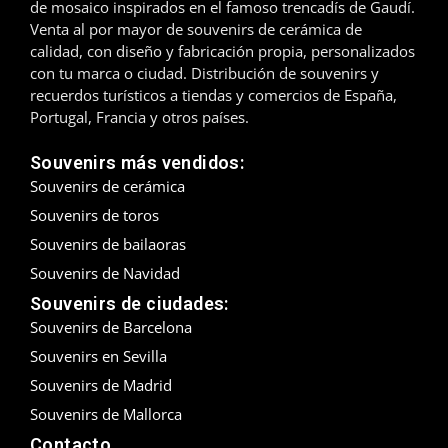
de mosaico inspirados en el famoso trencadís de Gaudí.
Venta al por mayor de souvenirs de cerámica de
Madrid
calidad, con diseño y fabricación propia, personalizados
con tu marca o ciudad. Distribución de souvenirs y
Málaga
recuerdos turísticos a tiendas y comercios de España,
Portugal, Francia y otros países.
Mallorca
Souvenirs más vendidos:
Marbella
Souvenirs de cerámica
Souvenirs de toros
Menorca
Souvenirs de bailaoras
Mijas
Souvenirs de Navidad
Souvenirs de ciudades:
Mojácar
Souvenirs de Barcelona
Murcia
Souvenirs en Sevilla
Souvenirs de Madrid
Oviedo
Souvenirs de Mallorca
Pamplona
Contacto