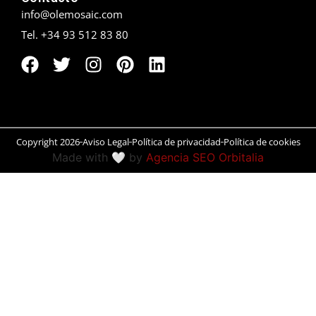
info@olemosaic.com
Peñíscola
Tel. +34 93 512 83 80
Rías Baixas
Ronda
Rueda
Copyright 2026
Aviso Legal
Política de privacidad
Política de cookies
Salamanca
Made with 🤍 by
Agencia SEO Orbitalia
San Sebastián
Santander
Santiago
Segovia
Sevilla