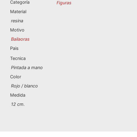
Souvenirs de Portugal
Categoría
Figuras
Material
Souvenirs personalizados
resina
Motivo
A Coruña
Bailaoras
Pais
Albacete
Tecnica
Alicante
Pintada a mano
Color
Almería
Rojo / blanco
Ávila
Medida
12 cm.
Badajoz
Barcelona
Benidorm