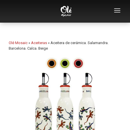
Empresa
Catálogo de souvenirs
Olé Mosaic
»
Aceiteras
»
Aceitera de cerámica. Salamandra.
Barcelona. Calca. Beige
Souvenirs por categoría
Abridores
Tazas
Bols
Ceniceros