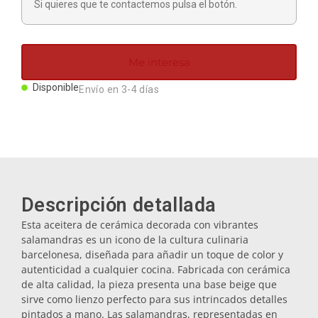
Si quieres que te contactemos pulsa el botón.
Imanes
Llaveros
Me interesa
Disponible
Envío en 3-4 días
Mugs
Platos
Posavasos
Descripción detallada
Esta aceitera de cerámica decorada con vibrantes
salamandras es un icono de la cultura culinaria
Tapones
barcelonesa, diseñada para añadir un toque de color y
autenticidad a cualquier cocina. Fabricada con cerámica
de alta calidad, la pieza presenta una base beige que
Aceiteras
sirve como lienzo perfecto para sus intrincados detalles
pintados a mano. Las salamandras, representadas en