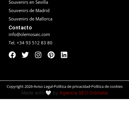
Souvenirs en Sevilla
Souvenirs de Madrid
Peñíscola
Souvenirs de Mallorca
Rías Baixas
Contacto
info@olemosaic.com
Ronda
Tel. +34 93 512 83 80
Rueda
Salamanca
San Sebastián
Copyright 2026
Aviso Legal
Política de privacidad
Política de cookies
Santander
Made with 🤍 by
Agencia SEO Orbitalia
Santiago
Segovia
Sevilla