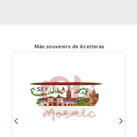
Bilbao
Burgos
Cádiz
Más souvenirs de
Aceiteras
Cartagena
Castellón de la Plana
Córdoba
Cuenca
Elche
Fuerteventura
Gijón