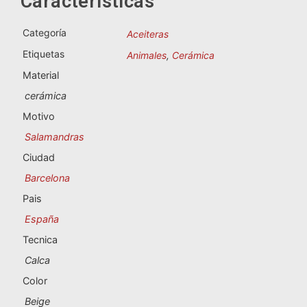
Características
Souvenirs de Portugal
Categoría
Aceiteras
Souvenirs personalizados
Etiquetas
Animales
,
Cerámica
Material
A Coruña
cerámica
Albacete
Motivo
Salamandras
Alicante
Ciudad
Almería
Barcelona
Pais
Ávila
España
Badajoz
Tecnica
Calca
Barcelona
Color
Benidorm
Beige