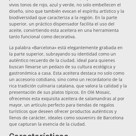
vivos tonos de rojo, azul y verde, no solo embellecen el
Salvamanteles
diseño, sino que también evocan el espíritu artístico y la
biodiversidad que caracteriza a la región. En la parte
superior, un práctico dispensador facilita el uso del
Vasos
aceite, convirtiendo esta aceitera en una herramienta
tanto funcional como decorativa.
La palabra «Barcelona» está elegantemente grabada en
Vasos de chupito
la parte superior, subrayando su identidad como un
auténtico recuerdo de la ciudad, ideal para quienes
buscan llevarse un pedazo de su cultura ecológica y
gastronómica a casa. Esta aceitera destaca no solo como
un accesorio cotidiano, sino como un recordatorio de la
rica tradición culinaria catalana, que valora la calidad y la
presentación de sus platos típicos. En Olé Mosaic,
ofrecemos esta exquisita aceitera de salamandras al por
Souvenirs por ciudad
mayor, un artículo perfecto para tiendas de regalos
turísticos que deseen ofrecer productos auténticos y
llenos de carácter, ideales como souvenirs de Barcelona
Souvenirs de España
que capturan la esencia de la ciudad.