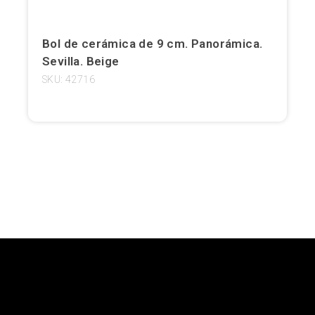
Girona
Bol de cerámica de 9 cm. Panorámica.
Gran Canaria
Sevilla. Beige
SKU: 42716
Granada
Ibiza
Jerez de la Frontera
La Palma
Lanzarote
León
Logroño
Lugo