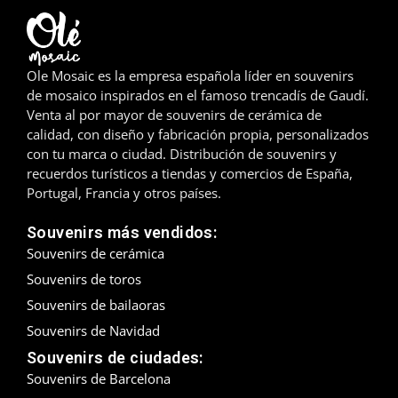
Madrid
Málaga
Ole Mosaic es la empresa española líder en souvenirs
de mosaico inspirados en el famoso trencadís de Gaudí.
Mallorca
Venta al por mayor de souvenirs de cerámica de
calidad, con diseño y fabricación propia, personalizados
Marbella
con tu marca o ciudad. Distribución de souvenirs y
recuerdos turísticos a tiendas y comercios de España,
Menorca
Portugal, Francia y otros países.
Mijas
Souvenirs más vendidos:
Souvenirs de cerámica
Mojácar
Souvenirs de toros
Souvenirs de bailaoras
Murcia
Souvenirs de Navidad
Oviedo
Souvenirs de ciudades:
Souvenirs de Barcelona
Pamplona