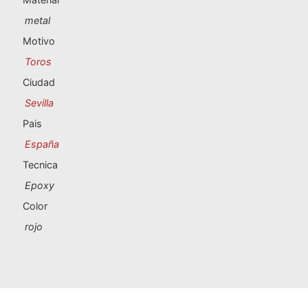
Souvenirs de Portugal
metal
Souvenirs personalizados
Motivo
Toros
A Coruña
Ciudad
Sevilla
Albacete
Pais
Alicante
España
Tecnica
Almería
Epoxy
Ávila
Color
rojo
Badajoz
Barcelona
Benidorm