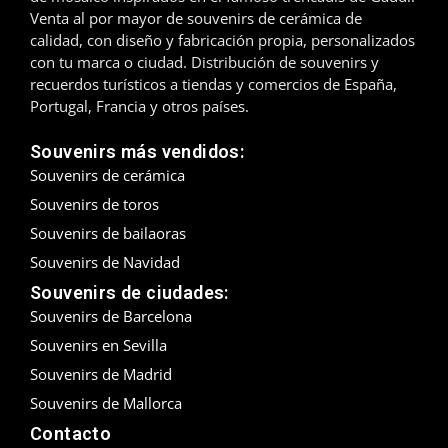
Venta al por mayor de souvenirs de cerámica de
Madrid
calidad, con diseño y fabricación propia, personalizados
con tu marca o ciudad. Distribución de souvenirs y
Málaga
recuerdos turísticos a tiendas y comercios de España,
Portugal, Francia y otros países.
Mallorca
Souvenirs más vendidos:
Marbella
Souvenirs de cerámica
Souvenirs de toros
Menorca
Souvenirs de bailaoras
Mijas
Souvenirs de Navidad
Souvenirs de ciudades:
Mojácar
Souvenirs de Barcelona
Souvenirs en Sevilla
Murcia
Souvenirs de Madrid
Oviedo
Souvenirs de Mallorca
Contacto
Pamplona