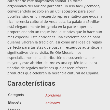
carácter de este majestuoso animal. La forma
ergonómica del abridor garantiza un uso fácil y cómodo,
Salvamanteles
convirtiéndolo no solo en un útil accesorio para abrir
botellas, sino en un recuerdo representativo que evoca la
rica herencia cultural de Andalucía. La palabra «Sevilla»
Vasos
está elegantemente integrada en la parte superior,
proporcionando un toque local distintivo que lo hace aún
más especial. Este abridor es una excelente opción para
Vasos de chupito
quienes valoran la tradición, así como una idea de regalo
perfecta para turistas que buscan recuerdos auténticos y
significativos de su visita. En Olé Mosaic, nos
especializamos en la distribución de souvenirs al por
mayor, y este abridor de toro es una opción ideal para
tiendas de regalos turísticos que deseen ofrecer
productos que celebren la herencia cultural de España.
Características
Souvenirs por ciudad
Categoría
Abridores
Souvenirs de España
Etiqueta
Animales
Material