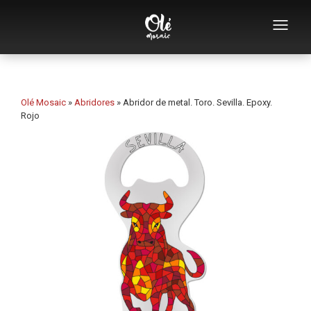
Empresa
Catálogo de souvenirs
Olé Mosaic
»
Abridores
»
Abridor de metal. Toro. Sevilla. Epoxy.
Rojo
Souvenirs por categoría
Abridores
Tazas
Bols
Ceniceros