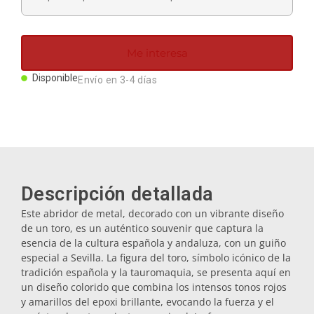
Imanes
Me interesa
Llaveros
Disponible
Envío en 3-4 días
Mugs
Platos
Descripción detallada
Posavasos
Este abridor de metal, decorado con un vibrante diseño
de un toro, es un auténtico souvenir que captura la
Tapones
esencia de la cultura española y andaluza, con un guiño
especial a Sevilla. La figura del toro, símbolo icónico de la
tradición española y la tauromaquia, se presenta aquí en
Aceiteras
un diseño colorido que combina los intensos tonos rojos
y amarillos del epoxi brillante, evocando la fuerza y el