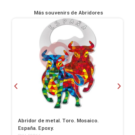
Bilbao
Más souvenirs de
Abridores
Burgos
Cádiz
Cartagena
Castellón de la Plana
Córdoba
Cuenca
Elche
Fuerteventura
Abridor de metal. Toro. Mosaico.
España. Epoxy.
Gijón