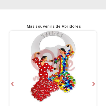
Bilbao
Burgos
Más souvenirs de
Abridores
Cádiz
Cartagena
Castellón de la Plana
Córdoba
Cuenca
Elche
Fuerteventura
Gijón