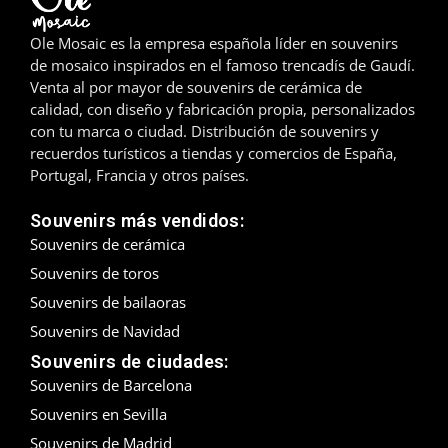
Madrid
Ole Mosaic es la empresa española líder en souvenirs
de mosaico inspirados en el famoso trencadís de Gaudí.
Málaga
Venta al por mayor de souvenirs de cerámica de
calidad, con diseño y fabricación propia, personalizados
Mallorca
con tu marca o ciudad. Distribución de souvenirs y
recuerdos turísticos a tiendas y comercios de España,
Marbella
Portugal, Francia y otros países.
Menorca
Souvenirs más vendidos:
Souvenirs de cerámica
Mijas
Souvenirs de toros
Souvenirs de bailaoras
Mojácar
Souvenirs de Navidad
Murcia
Souvenirs de ciudades:
Souvenirs de Barcelona
Oviedo
Souvenirs en Sevilla
Pamplona
Souvenirs de Madrid