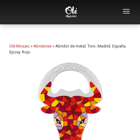
Empresa
Catálogo de souvenirs
Olé Mosaic
»
Abridores
»
Abridor de metal. Toro. Madrid. España.
Epoxy. Rojo
Souvenirs por categoría
Abridores
Tazas
Bols
Ceniceros