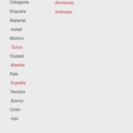
Souvenirs de Portugal
Categoría
Abridores
Etiqueta
Animales
Souvenirs personalizados
Material
metal
A Coruña
Motivo
Toros
Albacete
Ciudad
Alicante
Madrid
Pais
Almería
España
Ávila
Tecnica
Epoxy
Badajoz
Color
Barcelona
rojo
Benidorm