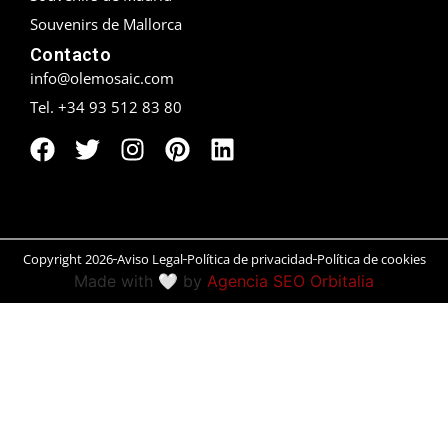
Souvenirs de Mallorca
Peñíscola
Contacto
info@olemosaic.com
Rías Baixas
Tel. +34 93 512 83 80
Ronda
Rueda
Salamanca
Copyright 2026
Aviso Legal
Política de privacidad
Política de cookies
San Sebastián
Made with 🤍 by
Agencia SEO Orbitalia
Santander
Santiago
Segovia
Sevilla