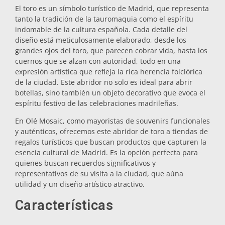
El toro es un símbolo turístico de Madrid, que representa
Salvamanteles
tanto la tradición de la tauromaquia como el espíritu
indomable de la cultura española. Cada detalle del
diseño está meticulosamente elaborado, desde los
Vasos
grandes ojos del toro, que parecen cobrar vida, hasta los
cuernos que se alzan con autoridad, todo en una
expresión artística que refleja la rica herencia folclórica
Vasos de chupito
de la ciudad. Este abridor no solo es ideal para abrir
botellas, sino también un objeto decorativo que evoca el
espíritu festivo de las celebraciones madrileñas.
En Olé Mosaic, como mayoristas de souvenirs funcionales
y auténticos, ofrecemos este abridor de toro a tiendas de
regalos turísticos que buscan productos que capturen la
esencia cultural de Madrid. Es la opción perfecta para
quienes buscan recuerdos significativos y
Souvenirs por ciudad
representativos de su visita a la ciudad, que aúna
utilidad y un diseño artístico atractivo.
Souvenirs de España
Características