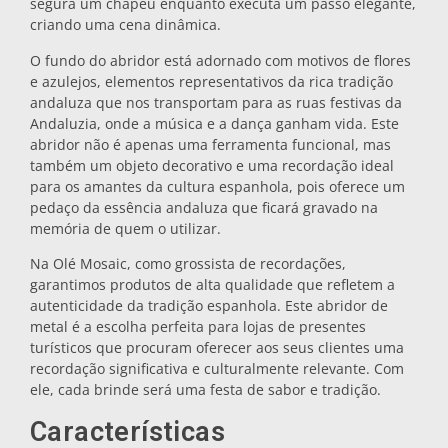
segura um chapéu enquanto executa um passo elegante,
criando uma cena dinâmica.
Salvamanteles
O fundo do abridor está adornado com motivos de flores
e azulejos, elementos representativos da rica tradição
Vasos
andaluza que nos transportam para as ruas festivas da
Andaluzia, onde a música e a dança ganham vida. Este
abridor não é apenas uma ferramenta funcional, mas
Vasos de chupito
também um objeto decorativo e uma recordação ideal
para os amantes da cultura espanhola, pois oferece um
pedaço da essência andaluza que ficará gravado na
memória de quem o utilizar.
Na Olé Mosaic, como grossista de recordações,
garantimos produtos de alta qualidade que refletem a
autenticidade da tradição espanhola. Este abridor de
metal é a escolha perfeita para lojas de presentes
Souvenirs por ciudad
turísticos que procuram oferecer aos seus clientes uma
recordação significativa e culturalmente relevante. Com
ele, cada brinde será uma festa de sabor e tradição.
Souvenirs de España
Características