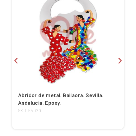
Bilbao
Burgos
Cádiz
Cartagena
Castellón de la Plana
Córdoba
Cuenca
Abridor de metal. Bailaora. Sevilla.
Andalucia. Epoxy.
Elche
SKU: 55020
Fuerteventura
Gijón