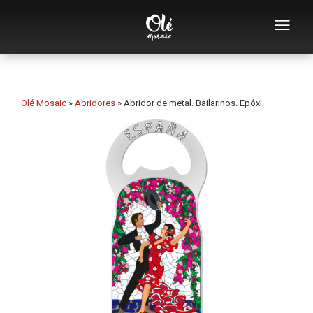
Empresa
Catálogo de souvenirs
Olé Mosaic
»
Abridores
»
Abridor de metal. Bailarinos. Epóxi.
Souvenirs por categoría
Abridores
Tazas
Bols
Ceniceros