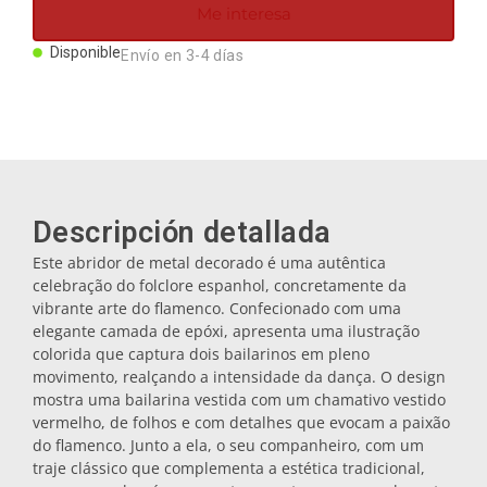
Me interesa
Imanes
Disponible
Envío en 3-4 días
Llaveros
Mugs
Descripción detallada
Platos
Este abridor de metal decorado é uma autêntica
celebração do folclore espanhol, concretamente da
Posavasos
vibrante arte do flamenco. Confecionado com uma
elegante camada de epóxi, apresenta uma ilustração
colorida que captura dois bailarinos em pleno
Tapones
movimento, realçando a intensidade da dança. O design
mostra uma bailarina vestida com um chamativo vestido
vermelho, de folhos e com detalhes que evocam a paixão
Aceiteras
do flamenco. Junto a ela, o seu companheiro, com um
traje clássico que complementa a estética tradicional,