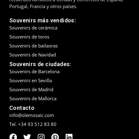
Portugal, Francia y otros países.
Madrid
Souvenirs más vendidos:
Málaga
Souvenirs de cerámica
Souvenirs de toros
Mallorca
Souvenirs de bailaoras
Marbella
Souvenirs de Navidad
Souvenirs de ciudades:
Menorca
Souvenirs de Barcelona
Souvenirs en Sevilla
Mijas
Souvenirs de Madrid
Mojácar
Souvenirs de Mallorca
Contacto
Murcia
info@olemosaic.com
Oviedo
Tel. +34 93 512 83 80
Pamplona