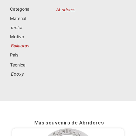
Souvenirs de Portugal
Categoría
Abridores
Souvenirs personalizados
Material
metal
A Coruña
Motivo
Bailaoras
Albacete
Pais
Alicante
Tecnica
Epoxy
Almería
Ávila
Badajoz
Barcelona
Más souvenirs de
Abridores
Benidorm