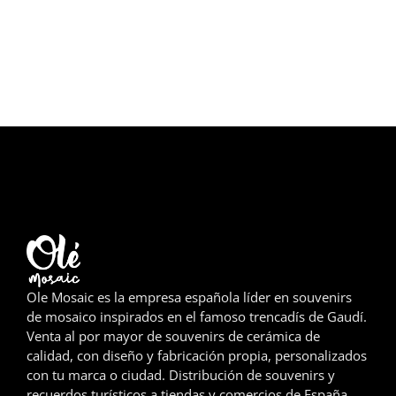
Girona
Gran Canaria
Granada
Ibiza
Jerez de la Frontera
La Palma
Lanzarote
Ole Mosaic es la empresa española líder en souvenirs
León
de mosaico inspirados en el famoso trencadís de Gaudí.
Venta al por mayor de souvenirs de cerámica de
Logroño
calidad, con diseño y fabricación propia, personalizados
con tu marca o ciudad. Distribución de souvenirs y
Lugo
recuerdos turísticos a tiendas y comercios de España,