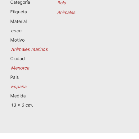
Souvenirs de Portugal
Categoría
Bols
Etiqueta
Animales
Souvenirs personalizados
Material
coco
A Coruña
Motivo
Animales marinos
Albacete
Ciudad
Alicante
Menorca
Pais
Almería
España
Ávila
Medida
13 x 6 cm.
Badajoz
Barcelona
Benidorm