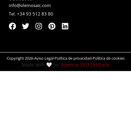
info@olemosaic.com
Peñíscola
Tel. +34 93 512 83 80
Rías Baixas
Ronda
Rueda
Copyright 2026
Aviso Legal
Política de privacidad
Política de cookies
Salamanca
Made with 🤍 by
Agencia SEO Orbitalia
San Sebastián
Santander
Santiago
Segovia
Sevilla