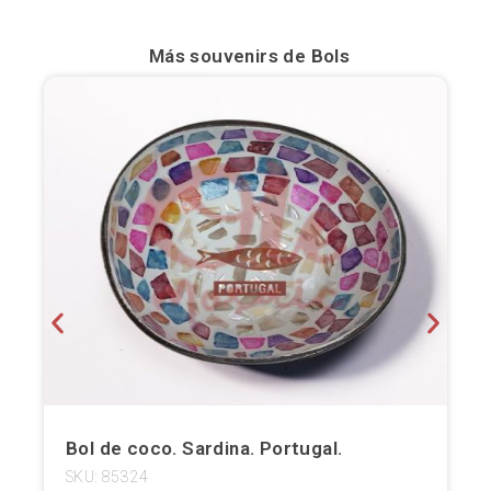
Bilbao
Más souvenirs de
Bols
Burgos
Cádiz
Cartagena
Castellón de la Plana
Córdoba
Cuenca
Elche
Fuerteventura
Bol de coco. Sardina. Portugal.
Gijón
SKU: 85324