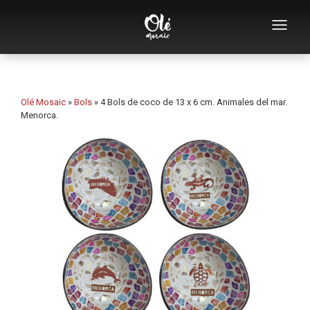
Empresa
Catálogo de souvenirs
Olé Mosaic
»
Bols
»
4 Bols de coco de 13 x 6 cm. Animales del mar.
Menorca.
Souvenirs por categoría
Abridores
Tazas
Bols
Ceniceros