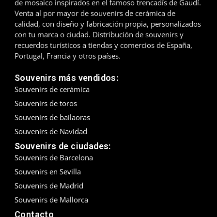
de mosaico inspirados en el famoso trencadís de Gaudí.
Venta al por mayor de souvenirs de cerámica de
Madrid
calidad, con diseño y fabricación propia, personalizados
con tu marca o ciudad. Distribución de souvenirs y
Málaga
recuerdos turísticos a tiendas y comercios de España,
Portugal, Francia y otros países.
Mallorca
Souvenirs más vendidos:
Marbella
Souvenirs de cerámica
Souvenirs de toros
Menorca
Souvenirs de bailaoras
Mijas
Souvenirs de Navidad
Souvenirs de ciudades:
Mojácar
Souvenirs de Barcelona
Murcia
Souvenirs en Sevilla
Souvenirs de Madrid
Oviedo
Souvenirs de Mallorca
Pamplona
Contacto