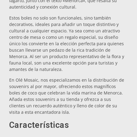
lagarto, junto con el texto «Menorca», que resalta su
autenticidad y conexión cultural.
Salvamanteles
Estos boles no solo son funcionales, sino también
decorativos, ideales para añadir un toque distintivo y
Vasos
cultural a cualquier espacio. Ya sea como un atractivo
centro de mesa o como un regalo especial, su diseño
único los convierte en la elección perfecta para quienes
Vasos de chupito
buscan llevarse un pedazo de la rica tradición de
Menorca. Al ser un producto representativo de la flora y
fauna local, son una excelente opción para turistas y
amantes de la naturaleza.
En Olé Mosaic, nos especializamos en la distribución de
souvenirs al por mayor, ofreciendo estos magníficos
boles de coco que celebran la vida marina de Menorca.
Añada estos souvenirs a su tienda y ofrezca a sus
Souvenirs por ciudad
clientes un recuerdo auténtico y lleno de color de su
visita a esta encantadora isla.
Souvenirs de España
Características